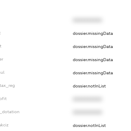
XXXXXXXXXX
t
dossier.missingData
t
dossier.missingData
er
dossier.missingData
nul
dossier.missingData
_tax_reg
dossier.notInList
ofit
XXXXXXXXXX
t_dotation
XXXXXXXXXX
akciz
dossier.notInList