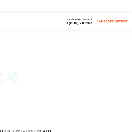
caHeader.contact
CAHEADER.GETTEST
0 (800) 210 102
0
АНДРОВИЧ
-
ПІДПИСАНТ