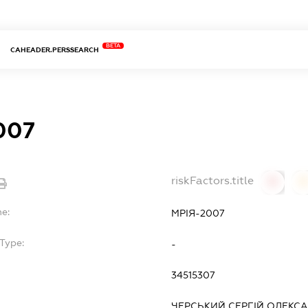
BETA
CAHEADER.PERSSEARCH
007
riskFactors.title
0
0
me:
МРІЯ-2007
Type:
-
34515307
ЧЕРСЬКИЙ СЕРГІЙ ОЛЕКС