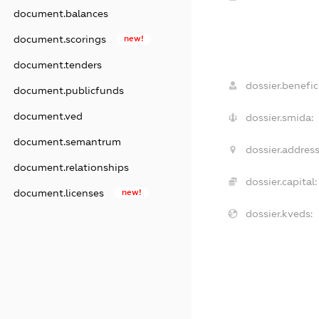
document.balances
document.scorings
new!
document.tenders
dossier.benefic
document.publicfunds
document.ved
dossier.smida:
document.semantrum
dossier.address
document.relationships
dossier.capital:
document.licenses
new!
dossier.kveds: