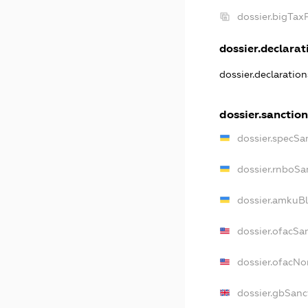
dossier.bigTa
dossier.declarati
dossier.declaratio
dossier.sanctio
dossier.specSa
dossier.rnboSa
dossier.amkuBl
dossier.ofacSa
dossier.ofacN
dossier.gbSanc