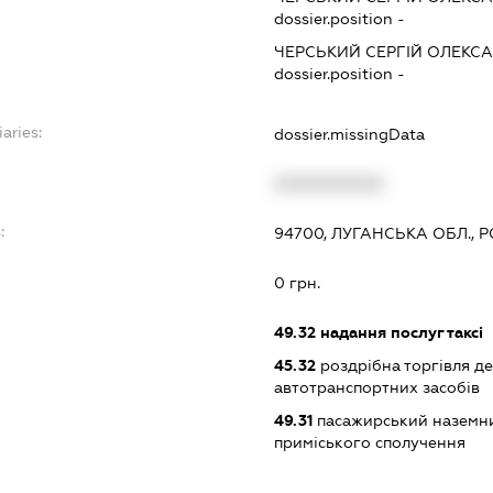
dossier.position -
ЧЕРСЬКИЙ СЕРГІЙ ОЛЕКС
dossier.position -
iaries:
dossier.missingData
XXXXXXXXXX
:
94700, ЛУГАНСЬКА ОБЛ., 
0 грн.
49.32
надання послуг таксі
45.32
роздрібна торгівля д
автотранспортних засобів
49.31
пасажирський наземни
приміського сполучення