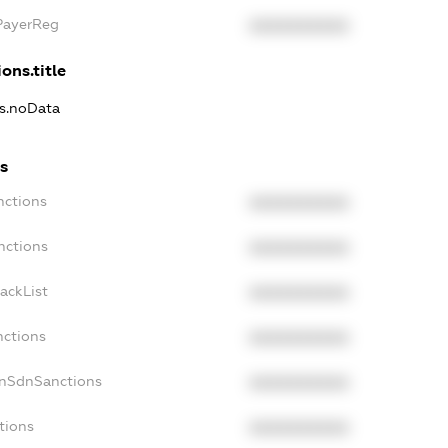
xPayerReg
XXXXXXXXXX
ons.title
ns.noData
ns
nctions
XXXXXXXXXX
nctions
XXXXXXXXXX
ackList
XXXXXXXXXX
nctions
XXXXXXXXXX
onSdnSanctions
XXXXXXXXXX
tions
XXXXXXXXXX