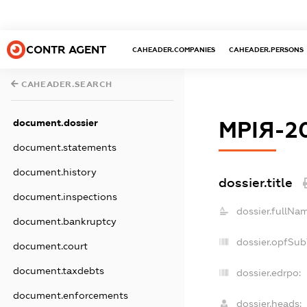
CONTR AGENT
CAHEADER.COMPANIES
CAHEADER.PERSONS
CAHEADER.SEARCH
document.dossier
МРІЯ-2
document.statements
document.history
dossier.title
document.inspections
dossier.fullNa
document.bankruptcy
dossier.opfSub
document.court
document.taxdebts
dossier.edrpo:
document.enforcements
dossier.heads: