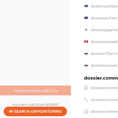
dossier.ausSan
dossier.euSanc
dossier.japanS
dossier.canada
dossier.rfSanc
dossier.russian
dossier.comme
dossier.commer
freemium.actualData
dossier.comme
document.dueToDate
25.03.17
SEARCH.ONMONITORING
dossier.commer