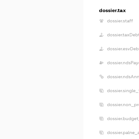
dossier.tax
dossier.staff
dossier.taxDeb
dossier.esvDeb
dossier.ndsPay
dossier.ndsAn
dossier.single
dossier.non_pr
dossier.budge
dossier.palne_