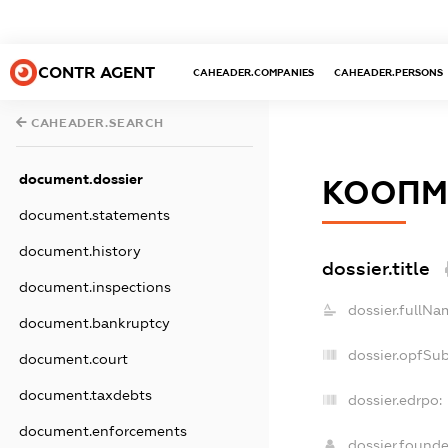
CONTR AGENT
CAHEADER.COMPANIES
CAHEADER.PERSONS
CAHEADER.SEARCH
document.dossier
КООПМ
document.statements
document.history
dossier.title
document.inspections
dossier.fullNa
document.bankruptcy
dossier.opfSu
document.court
document.taxdebts
dossier.edrpo:
document.enforcements
dossier.found