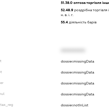
51.38.0
оптова торгівля ін
52.48.9
роздрібна торгівля
н. в. і. г.
55.4
діяльність барів
XXXXXXXXXX
t
dossier.missingData
bt
dossier.missingData
er
dossier.missingData
nul
dossier.missingData
_tax_reg
dossier.notInList