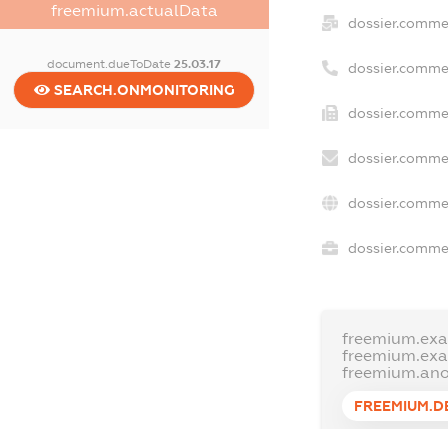
freemium.actualData
dossier.comme
document.dueToDate
25.03.17
dossier.comme
SEARCH.ONMONITORING
dossier.commer
dossier.commer
dossier.commer
dossier.commer
freemium.exa
freemium.ex
freemium.an
FREEMIUM.D