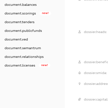
document.balances
document.scorings
new!
document.tenders
document.publicfunds
dossier.heads:
document.ved
document.semantrum
document.relationships
dossier.benefic
document.licenses
new!
dossier.smida:
dossier.addres
dossier.capital