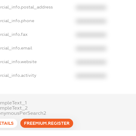
rcial_info.postal_address
XXXXXXXXXX
rcial_info.phone
XXXXXXXXXX
cial_info.fax
XXXXXXXXXX
cial_info.email
XXXXXXXXXX
cial_info.website
XXXXXXXXXX
cial_info.activity
XXXXXXXXXX
mpleText_1
ampleText_2
onymousPerSearch2
ETAILS
FREEMIUM.REGISTER