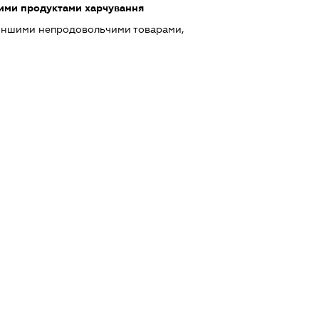
шими продуктами харчування
 іншими непродовольчими товарами,