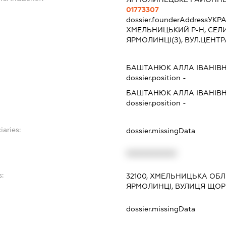
01773307
dossier.founderAddress
УКРА
ХМЕЛЬНИЦЬКИЙ Р-Н, СЕЛ
ЯРМОЛИНЦІ(З), ВУЛ.ЦЕНТР
БАШТАНЮК АЛЛА ІВАНІВ
dossier.position -
БАШТАНЮК АЛЛА ІВАНІВ
dossier.position -
iaries:
dossier.missingData
XXXXXXXXXX
s:
32100, ХМЕЛЬНИЦЬКА ОБЛ
ЯРМОЛИНЦІ, ВУЛИЦЯ ЩОРС
:
dossier.missingData