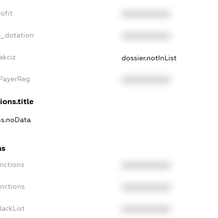
ofit
XXXXXXXXXX
t_dotation
XXXXXXXXXX
akciz
dossier.notInList
xPayerReg
XXXXXXXXXX
ions.title
ons.noData
ns
anctions
XXXXXXXXXX
anctions
XXXXXXXXXX
lackList
XXXXXXXXXX