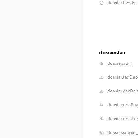
dossier.kveds:
dossier.tax
dossier.staff
dossier.taxDeb
dossier.esvDe
dossier.ndsPay
dossier.ndsAn
dossier.single