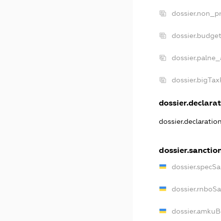
dossier.non_pr
dossier.budge
dossier.palne_
dossier.bigTa
dossier.declarat
dossier.declarati
dossier.sanctio
dossier.specS
dossier.rnboS
dossier.amkuB