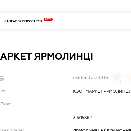
BETA
CAHEADER.PERSSEARCH
АРКЕТ ЯРМОЛИНЦІ
riskFactors.title
0
0
me:
КООПМАРКЕТ ЯРМОЛИНЦІ
bType:
-
34515862
ersAndBenef:
ЯРМОЛИНЕЦЬКЕ РАЙОННЕ