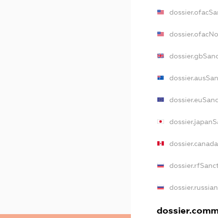
dossier.ofacSa
dossier.ofacN
dossier.gbSan
dossier.ausSa
dossier.euSan
dossier.japan
dossier.canad
dossier.rfSanc
dossier.russia
dossier.comme