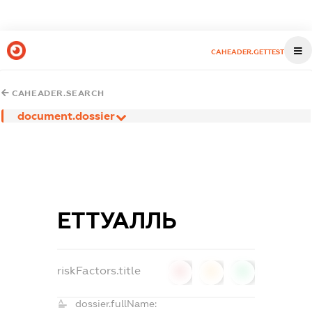
CAHEADER.GETTEST
CAHEADER.SEARCH
document.dossier
ЕТТУАЛЛЬ
riskFactors.title
0
0
0
dossier.fullName: