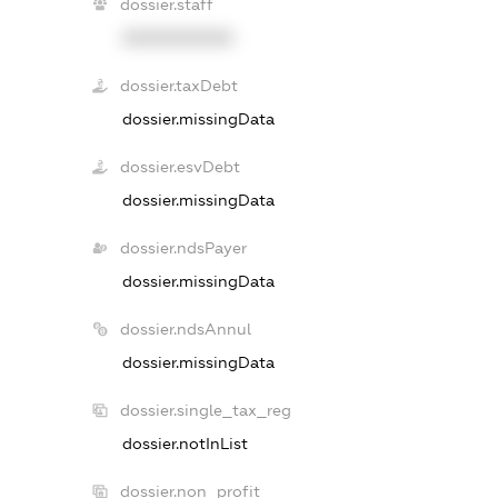
dossier.staff
XXXXXXXXXX
dossier.taxDebt
dossier.missingData
dossier.esvDebt
dossier.missingData
dossier.ndsPayer
dossier.missingData
dossier.ndsAnnul
dossier.missingData
dossier.single_tax_reg
dossier.notInList
dossier.non_profit