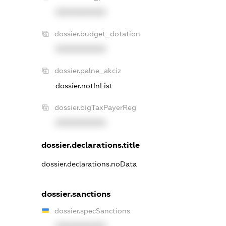
XXXXXXXXXX
dossier.budget_dotation
XXXXXXXXXX
dossier.palne_akciz
dossier.notInList
dossier.bigTaxPayerReg
XXXXXXXXXX
dossier.declarations.title
dossier.declarations.noData
dossier.sanctions
dossier.specSanctions
XXXXXXXXXX