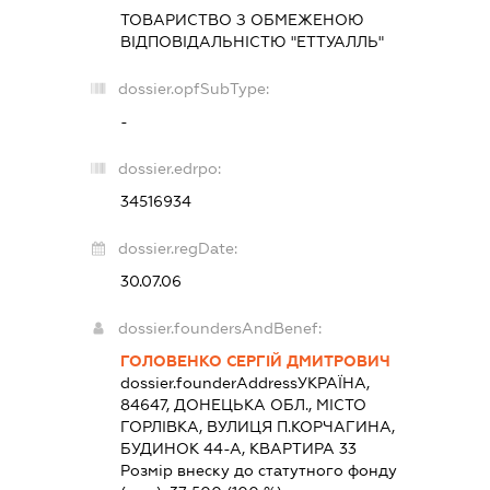
ТОВАРИСТВО З ОБМЕЖЕНОЮ
ВІДПОВІДАЛЬНІСТЮ "ЕТТУАЛЛЬ"
dossier.opfSubType:
-
dossier.edrpo:
34516934
dossier.regDate:
30.07.06
dossier.foundersAndBenef:
ГОЛОВЕНКО СЕРГІЙ ДМИТРОВИЧ
dossier.founderAddress
УКРАЇНА,
84647, ДОНЕЦЬКА ОБЛ., МІСТО
ГОРЛІВКА, ВУЛИЦЯ П.КОРЧАГИНА,
БУДИНОК 44-А, КВАРТИРА 33
Розмір внеску до статутного фонду