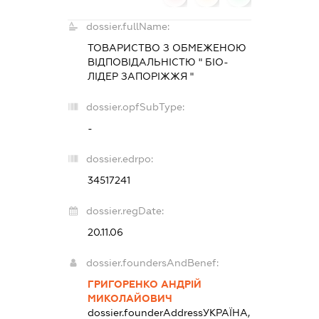
dossier.fullName:
ТОВАРИСТВО З ОБМЕЖЕНОЮ
ВІДПОВІДАЛЬНІСТЮ " БІО-
ЛІДЕР ЗАПОРІЖЖЯ "
dossier.opfSubType:
-
dossier.edrpo:
34517241
dossier.regDate:
20.11.06
dossier.foundersAndBenef:
ГРИГОРЕНКО АНДРІЙ
МИКОЛАЙОВИЧ
dossier.founderAddress
УКРАЇНА,