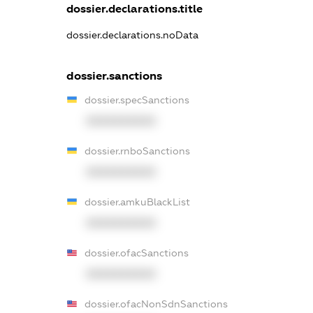
dossier.declarations.title
dossier.declarations.noData
dossier.sanctions
dossier.specSanctions
XXXXXXXXXX
dossier.rnboSanctions
XXXXXXXXXX
dossier.amkuBlackList
XXXXXXXXXX
dossier.ofacSanctions
XXXXXXXXXX
dossier.ofacNonSdnSanctions