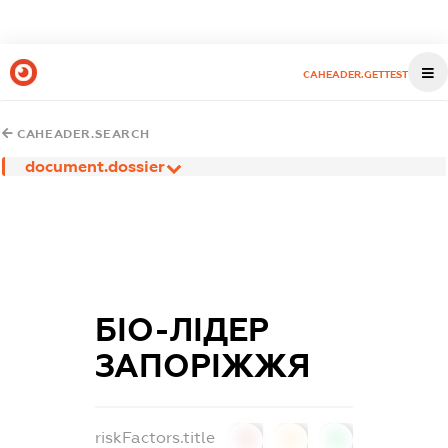
CAHEADER.GETTEST
CAHEADER.SEARCH
document.dossier
БІО-ЛІДЕР
ЗАПОРІЖЖЯ
riskFactors.title
0
0
0