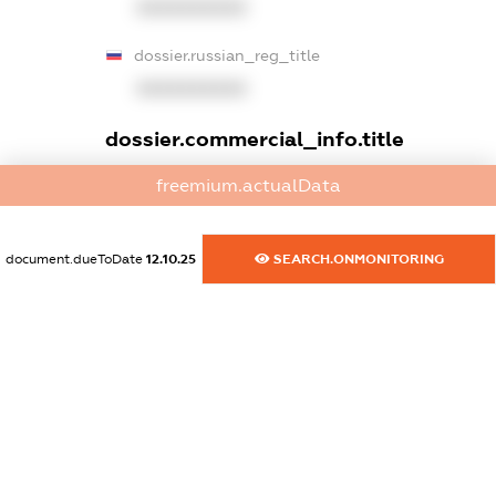
XXXXXXXXXX
dossier.russian_reg_title
XXXXXXXXXX
dossier.commercial_info.title
dossier.commercial_info.postal_address
freemium.actualData
XXXXXXXXXX
dossier.commercial_info.phone
document.dueToDate
12.10.25
SEARCH.ONMONITORING
XXXXXXXXXX
dossier.commercial_info.fax
XXXXXXXXXX
dossier.commercial_info.email
XXXXXXXXXX
dossier.commercial_info.website