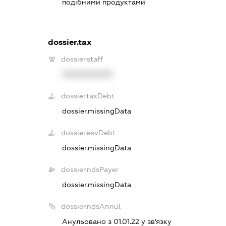
подібними продуктами
dossier.tax
dossier.staff
XXXXXXXXXX
dossier.taxDebt
dossier.missingData
dossier.esvDebt
dossier.missingData
dossier.ndsPayer
dossier.missingData
dossier.ndsAnnul
Анульовано з 01.01.22 у зв'язку