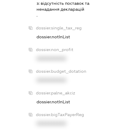
з:
вiдсутнiсть поставок та
ненадання декларацiй
.
dossier.single_tax_reg
dossier.notInList
dossier.non_profit
XXXXXXXXXX
dossier.budget_dotation
XXXXXXXXXX
dossier.palne_akciz
dossier.notInList
dossier.bigTaxPayerReg
XXXXXXXXXX