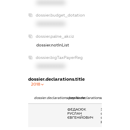
XXXXXXXXXX
dossier.budget_dotation
XXXXXXXXXX
dossier.palne_akciz
dossier.notInList
dossier.bigTaxPayerReg
XXXXXXXXXX
dossier.declarations.title
2018
dossier.declarations.pepName
dossier.declarations.personName
dossier.declarati
ФЕДАСЮК
Заробітна плата
РУСЛАН
отримана за
ЄВГЕНІЙОВИЧ
основним місцем
роботи