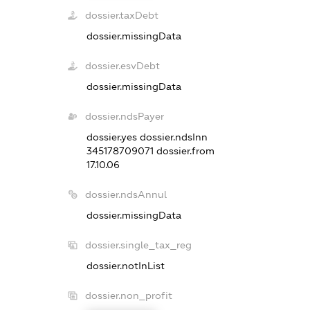
dossier.taxDebt
dossier.missingData
dossier.esvDebt
dossier.missingData
dossier.ndsPayer
dossier.yes
dossier.ndsInn
345178709071
dossier.from
17.10.06
dossier.ndsAnnul
dossier.missingData
dossier.single_tax_reg
dossier.notInList
dossier.non_profit