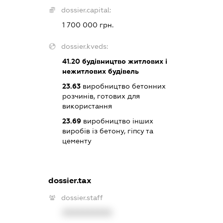
dossier.capital:
1 700 000 грн.
dossier.kveds:
41.20
будівництво житлових і
нежитлових будівель
23.63
виробництво бетонних
розчинів, готових для
використання
23.69
виробництво інших
виробів із бетону, гіпсу та
цементу
dossier.tax
dossier.staff
XXXXXXXXXX