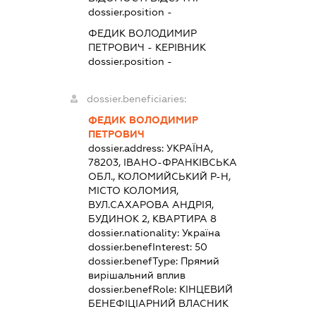
dossier.position -
ФЕДИК ВОЛОДИМИР
ПЕТРОВИЧ
-
КЕРІВНИК
dossier.position -
dossier.beneficiaries:
ФЕДИК ВОЛОДИМИР
ПЕТРОВИЧ
dossier.address:
УКРАЇНА,
78203, ІВАНО-ФРАНКІВСЬКА
ОБЛ., КОЛОМИЙСЬКИЙ Р-Н,
МІСТО КОЛОМИЯ,
ВУЛ.САХАРОВА АНДРІЯ,
БУДИНОК 2, КВАРТИРА 8
dossier.nationality:
Україна
dossier.benefInterest:
50
dossier.benefType:
Прямий
вирішальний вплив
dossier.benefRole:
КІНЦЕВИЙ
БЕНЕФІЦІАРНИЙ ВЛАСНИК