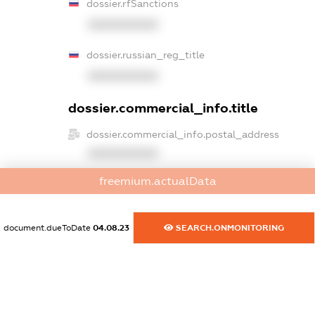
dossier.rfSanctions
XXXXXXXXXX
dossier.russian_reg_title
XXXXXXXXXX
dossier.commercial_info.title
dossier.commercial_info.postal_address
XXXXXXXXXX
freemium.actualData
dossier.commercial_info.phone
XXXXXXXXXX
document.dueToDate
04.08.23
SEARCH.ONMONITORING
dossier.commercial_info.fax
XXXXXXXXXX
dossier.commercial_info.email
XXXXXXXXXX