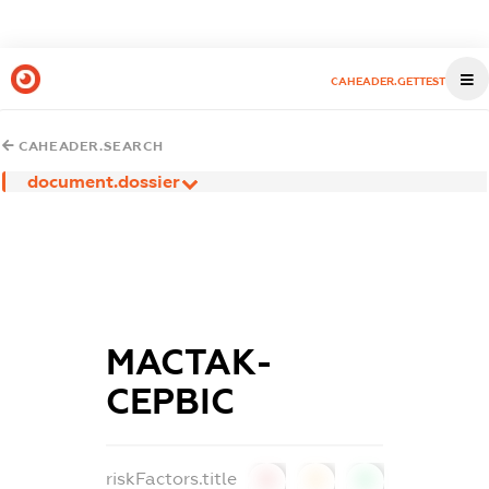
CAHEADER.GETTEST
CAHEADER.SEARCH
document.dossier
МАСТАК-
СЕРВІС
riskFactors.title
0
0
0