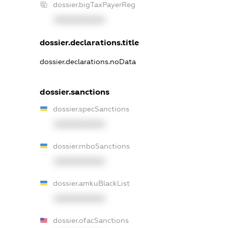
dossier.bigTaxPayerReg
XXXXXXXXXX
dossier.declarations.title
dossier.declarations.noData
dossier.sanctions
dossier.specSanctions
XXXXXXXXXX
dossier.rnboSanctions
XXXXXXXXXX
dossier.amkuBlackList
XXXXXXXXXX
dossier.ofacSanctions