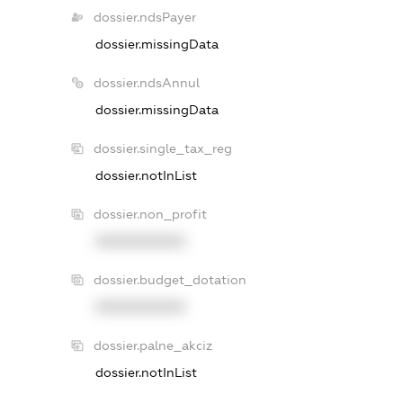
dossier.ndsPayer
dossier.missingData
dossier.ndsAnnul
dossier.missingData
dossier.single_tax_reg
dossier.notInList
dossier.non_profit
XXXXXXXXXX
dossier.budget_dotation
XXXXXXXXXX
dossier.palne_akciz
dossier.notInList