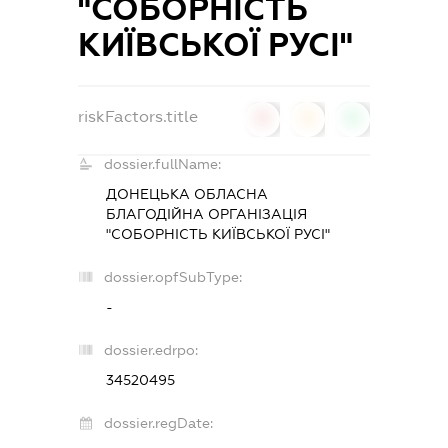
"СОБОРНІСТЬ
КИЇВСЬКОЇ РУСІ"
riskFactors.title
0
0
0
dossier.fullName:
ДОНЕЦЬКА ОБЛАСНА
БЛАГОДІЙНА ОРГАНІЗАЦІЯ
"СОБОРНІСТЬ КИЇВСЬКОЇ РУСІ"
dossier.opfSubType:
-
dossier.edrpo:
34520495
dossier.regDate: