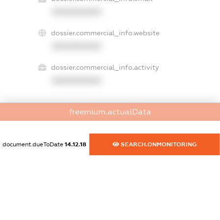
XXXXXXXXXX
dossier.commercial_info.website
XXXXXXXXXX
dossier.commercial_info.activity
XXXXXXXXXX
freemium.actualData
freemium.exampleText_1
freemium.exampleText_2
freemium.anonymousPerSearch2
document.dueToDate
14.12.18
SEARCH.ONMONITORING
FREEMIUM.DETAILS
FREEMIUM.REGISTER