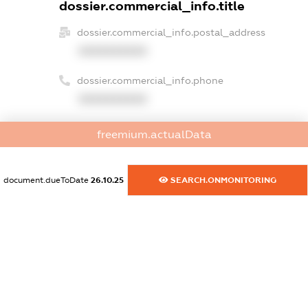
dossier.commercial_info.title
dossier.commercial_info.postal_address
XXXXXXXXXX
dossier.commercial_info.phone
XXXXXXXXXX
dossier.commercial_info.fax
freemium.actualData
XXXXXXXXXX
dossier.commercial_info.email
document.dueToDate
26.10.25
SEARCH.ONMONITORING
XXXXXXXXXX
dossier.commercial_info.website
XXXXXXXXXX
dossier.commercial_info.activity
XXXXXXXXXX