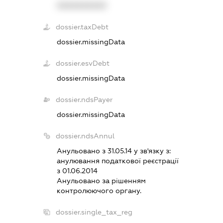
XXXXXXXXXX
dossier.taxDebt
dossier.missingData
dossier.esvDebt
dossier.missingData
dossier.ndsPayer
dossier.missingData
dossier.ndsAnnul
Анульовано з 31.05.14 у зв'язку з:
анулювання податкової реєстрацiї
з 01.06.2014
Анульовано за рiшенням
контролюючого органу.
dossier.single_tax_reg