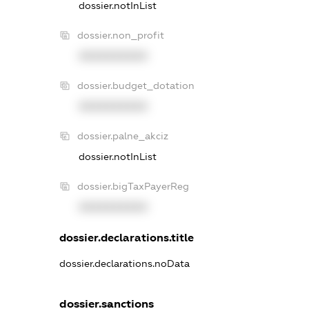
dossier.notInList
dossier.non_profit
XXXXXXXXXX
dossier.budget_dotation
XXXXXXXXXX
dossier.palne_akciz
dossier.notInList
dossier.bigTaxPayerReg
XXXXXXXXXX
dossier.declarations.title
dossier.declarations.noData
dossier.sanctions