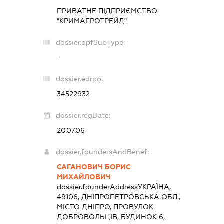
ПРИВАТНЕ ПІДПРИЄМСТВО
"КРИМАГРОТРЕЙД"
dossier.opfSubType:
-
dossier.edrpo:
34522932
dossier.regDate:
20.07.06
dossier.foundersAndBenef:
САГАНОВИЧ БОРИС
МИХАЙЛОВИЧ
dossier.founderAddress
УКРАЇНА,
49106, ДНІПРОПЕТРОВСЬКА ОБЛ.,
МІСТО ДНІПРО, ПРОВУЛОК
ДОБРОВОЛЬЦІВ, БУДИНОК 6,