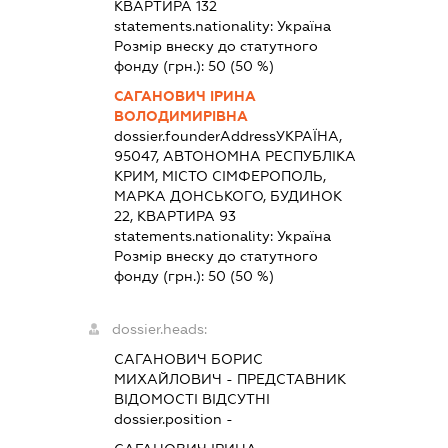
КВАРТИРА 132
statements.nationality:
Україна
Розмір внеску до статутного
фонду (грн.):
50
(50 %)
САГАНОВИЧ ІРИНА
ВОЛОДИМИРІВНА
dossier.founderAddress
УКРАЇНА,
95047, АВТОНОМНА РЕСПУБЛІКА
КРИМ, МІСТО СІМФЕРОПОЛЬ,
МАРКА ДОНСЬКОГО, БУДИНОК
22, КВАРТИРА 93
statements.nationality:
Україна
Розмір внеску до статутного
фонду (грн.):
50
(50 %)
dossier.heads:
САГАНОВИЧ БОРИС
МИХАЙЛОВИЧ
-
ПРЕДСТАВНИК
ВІДОМОСТІ ВІДСУТНІ
dossier.position -