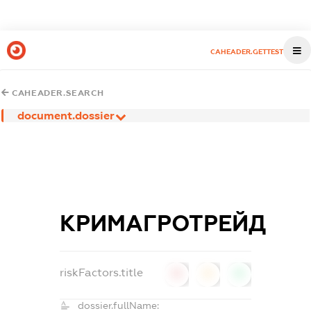
CAHEADER.GETTEST
CAHEADER.SEARCH
document.dossier
КРИМАГРОТРЕЙД
riskFactors.title
0
0
0
dossier.fullName: