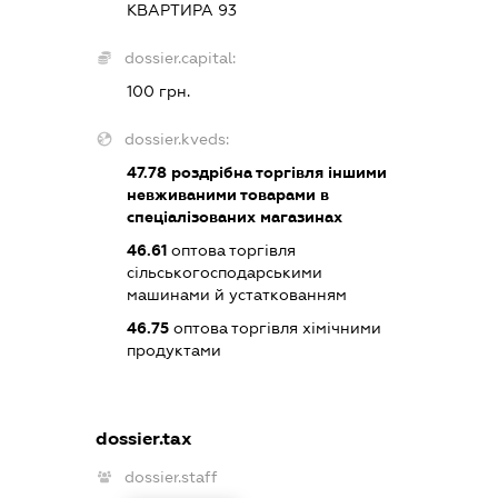
КВАРТИРА 93
dossier.capital:
100 грн.
dossier.kveds:
47.78
роздрібна торгівля іншими
невживаними товарами в
спеціалізованих магазинах
46.61
оптова торгівля
сільськогосподарськими
машинами й устаткованням
46.75
оптова торгівля хімічними
продуктами
dossier.tax
dossier.staff