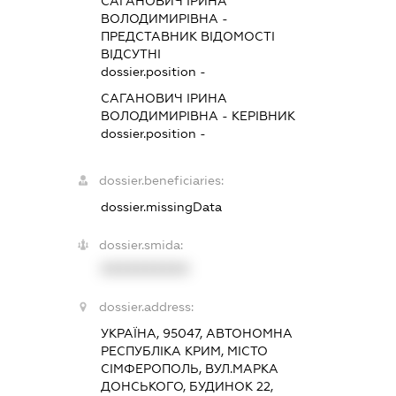
САГАНОВИЧ ІРИНА
ВОЛОДИМИРІВНА
-
ПРЕДСТАВНИК
ВІДОМОСТІ
ВІДСУТНІ
dossier.position -
САГАНОВИЧ ІРИНА
ВОЛОДИМИРІВНА
-
КЕРІВНИК
dossier.position -
dossier.beneficiaries:
dossier.missingData
dossier.smida:
XXXXXXXXXX
dossier.address:
УКРАЇНА, 95047, АВТОНОМНА
РЕСПУБЛІКА КРИМ, МІСТО
СІМФЕРОПОЛЬ, ВУЛ.МАРКА
ДОНСЬКОГО, БУДИНОК 22,