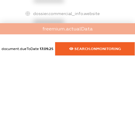
XXXXXXXXXX
dossier.commercial_info.website
XXXXXXXXXX
freemium.actualData
dossier.commercial_info.activity
XXXXXXXXXX
document.dueToDate
17.09.25
SEARCH.ONMONITORING
freemium.exampleText_1
freemium.exampleText_2
freemium.anonymousPerSearch2
FREEMIUM.DETAILS
FREEMIUM.REGISTER