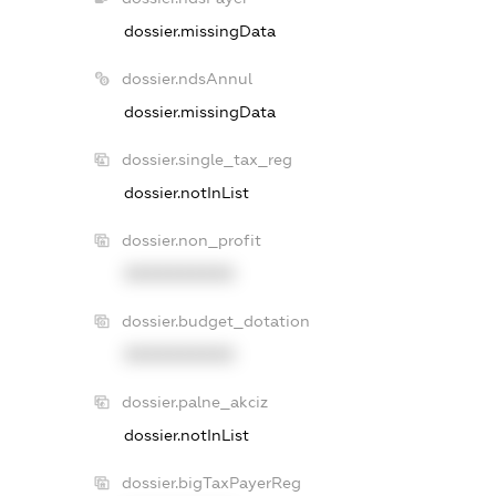
dossier.missingData
dossier.ndsAnnul
dossier.missingData
dossier.single_tax_reg
dossier.notInList
dossier.non_profit
XXXXXXXXXX
dossier.budget_dotation
XXXXXXXXXX
dossier.palne_akciz
dossier.notInList
dossier.bigTaxPayerReg