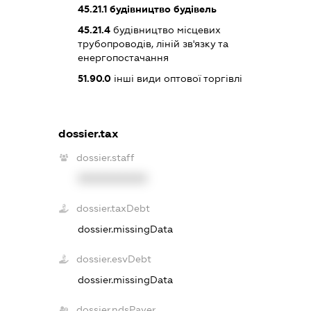
45.21.1
будівництво будівель
45.21.4
будівництво місцевих
трубопроводів, ліній зв'язку та
енергопостачання
51.90.0
інші види оптової торгівлі
dossier.tax
dossier.staff
XXXXXXXXXX
dossier.taxDebt
dossier.missingData
dossier.esvDebt
dossier.missingData
dossier.ndsPayer