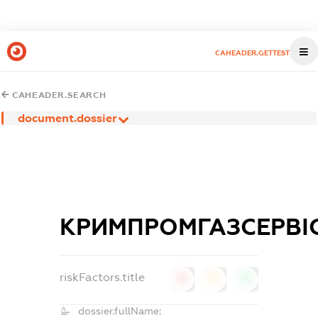
CAHEADER.GETTEST
CAHEADER.SEARCH
document.dossier
КРИМПРОМГАЗСЕРВІ
riskFactors.title
0
0
0
dossier.fullName: