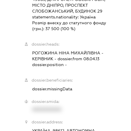
МІСТО ДНІПРО, ПРОСПЕКТ
СЛОБОЖАНСЬКИЙ, БУДИНОК 29
statements.nationality:
Україна
Розмір внеску до статутного фонду
(грн.):
37 500
(100 %)
dossier.heads:
РОГОЖИНА НІНА МИХАЙЛІВНА
-
КЕРІВНИК
- dossier.from 08.04.13
dossier.position -
dossier.beneficiaries:
dossier.missingData
dossier.smida:
XXXXXXXXXX
dossier.address:
УКРАЇНА, 98612, АВТОНОМНА