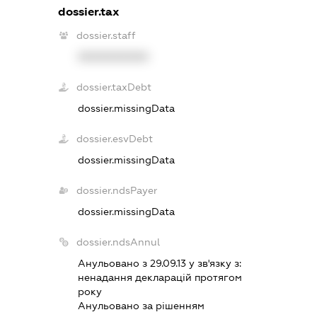
dossier.tax
dossier.staff
XXXXXXXXXX
dossier.taxDebt
dossier.missingData
dossier.esvDebt
dossier.missingData
dossier.ndsPayer
dossier.missingData
dossier.ndsAnnul
Анульовано з 29.09.13 у зв'язку з:
ненадання декларацiй протягом
року
Анульовано за рiшенням