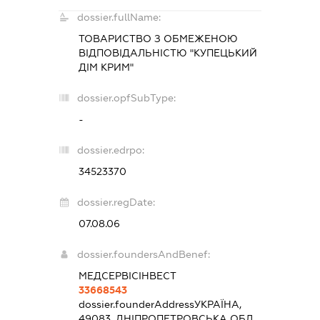
dossier.fullName:
ТОВАРИСТВО З ОБМЕЖЕНОЮ
ВІДПОВІДАЛЬНІСТЮ "КУПЕЦЬКИЙ
ДІМ КРИМ"
dossier.opfSubType:
-
dossier.edrpo:
34523370
dossier.regDate:
07.08.06
dossier.foundersAndBenef:
МЕДСЕРВІСІНВЕСТ
33668543
dossier.founderAddress
УКРАЇНА,
49083, ДНІПРОПЕТРОВСЬКА ОБЛ.,