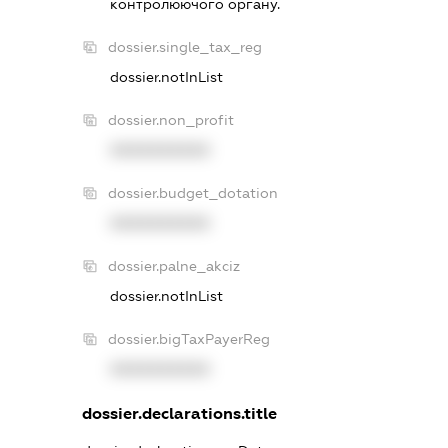
контролюючого органу.
dossier.single_tax_reg
dossier.notInList
dossier.non_profit
XXXXXXXXXX
dossier.budget_dotation
XXXXXXXXXX
dossier.palne_akciz
dossier.notInList
dossier.bigTaxPayerReg
XXXXXXXXXX
dossier.declarations.title