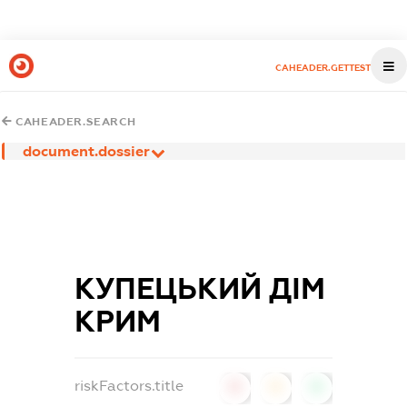
CAHEADER.GETTEST
CAHEADER.SEARCH
document.dossier
КУПЕЦЬКИЙ ДІМ
КРИМ
riskFactors.title
0
0
0