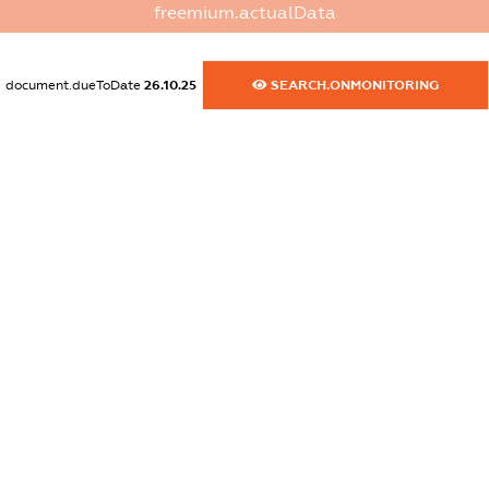
freemium.actualData
XXXXXXXXXX
dossier.commercial_info.activity
document.dueToDate
26.10.25
SEARCH.ONMONITORING
XXXXXXXXXX
freemium.exampleText_1
freemium.exampleText_2
freemium.anonymousPerSearch2
FREEMIUM.DETAILS
FREEMIUM.REGISTER