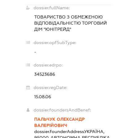
dossier.fullName:
ТОВАРИСТВО З ОБМЕЖЕНОЮ
ВІДПОВІДАЛЬНІСТЮ ТОРГОВИЙ
ДІМ "ЮНІТРЕЙД"
dossier.opfSubType:
-
dossier.edrpo:
34523686
dossier.regDate:
15.08.06
dossier.foundersAndBenef:
ПАЛЬЧУК ОЛЕКСАНДР
ВАЛЕРІЙОВИЧ
dossier.founderAddress
УКРАЇНА,
95000, АВТОНОМНА РЕСПУБЛІКА