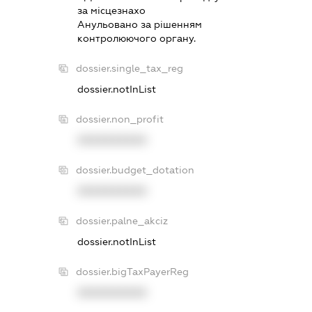
за мiсцезнахо
Анульовано за рiшенням
контролюючого органу.
dossier.single_tax_reg
dossier.notInList
dossier.non_profit
XXXXXXXXXX
dossier.budget_dotation
XXXXXXXXXX
dossier.palne_akciz
dossier.notInList
dossier.bigTaxPayerReg
XXXXXXXXXX