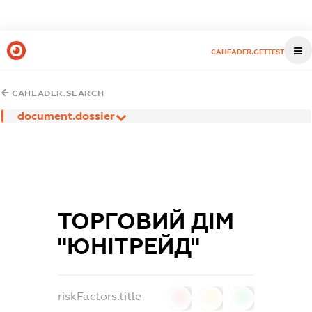
CAHEADER.GETTEST
CAHEADER.SEARCH
document.dossier
ТОРГОВИЙ ДІМ
"ЮНІТРЕЙД"
riskFactors.title
0
0
0