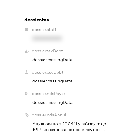
dossier.tax
dossier.staff
XXXXXXXXXX
dossier.taxDebt
dossier.missingData
dossier.esvDebt
dossier.missingData
dossier.ndsPayer
dossier.missingData
dossier.ndsAnnul
Анульовано з 20.04.11 у зв'язку з:
до
ЄДР внесено запис про вiдсутнiсть