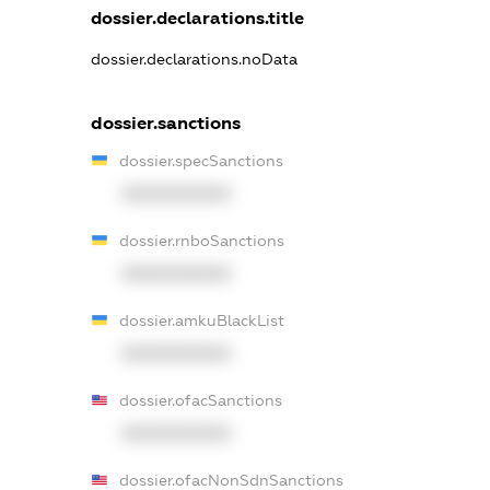
dossier.declarations.title
dossier.declarations.noData
dossier.sanctions
dossier.specSanctions
XXXXXXXXXX
dossier.rnboSanctions
XXXXXXXXXX
dossier.amkuBlackList
XXXXXXXXXX
dossier.ofacSanctions
XXXXXXXXXX
dossier.ofacNonSdnSanctions