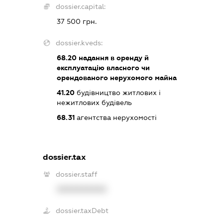
dossier.capital:
37 500 грн.
dossier.kveds:
68.20
надання в оренду й
експлуатацію власного чи
орендованого нерухомого майна
41.20
будівництво житлових і
нежитлових будівель
68.31
агентства нерухомості
dossier.tax
dossier.staff
XXXXXXXXXX
dossier.taxDebt