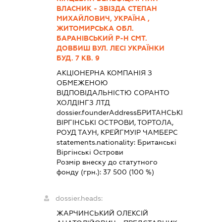
ВЛАСНИК - ЗВІЗДА СТЕПАН
МИХАЙЛОВИЧ, УКРАЇНА ,
ЖИТОМИРСЬКА ОБЛ.
БАРАНІВСЬКИЙ Р-Н СМТ.
ДОВБИШ ВУЛ. ЛЕСІ УКРАЇНКИ
БУД. 7 КВ. 9
АКЦІОНЕРНА КОМПАНІЯ З
ОБМЕЖЕНОЮ
ВІДПОВІДАЛЬНІСТЮ СОРАНТО
ХОЛДІНГЗ ЛТД
dossier.founderAddress
БРИТАНСЬКІ
ВІРГІНСЬКІ ОСТРОВИ, ТОРТОЛА,
РОУД ТАУН, КРЕЙГМУІР ЧАМБЕРС
statements.nationality:
Британські
Віргінські Острови
Розмір внеску до статутного
фонду (грн.):
37 500
(100 %)
dossier.heads:
ЖАРЧИНСЬКИЙ ОЛЕКСІЙ