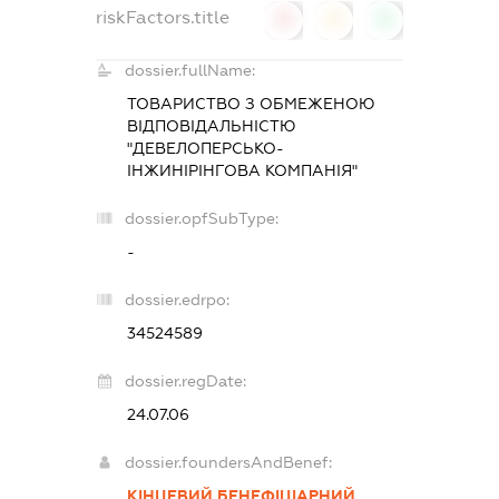
riskFactors.title
0
0
0
dossier.fullName:
ТОВАРИСТВО З ОБМЕЖЕНОЮ
ВІДПОВІДАЛЬНІСТЮ
"ДЕВЕЛОПЕРСЬКО-
ІНЖИНІРІНГОВА КОМПАНІЯ"
dossier.opfSubType:
-
dossier.edrpo:
34524589
dossier.regDate:
24.07.06
dossier.foundersAndBenef:
КІНЦЕВИЙ БЕНЕФІЦІАРНИЙ