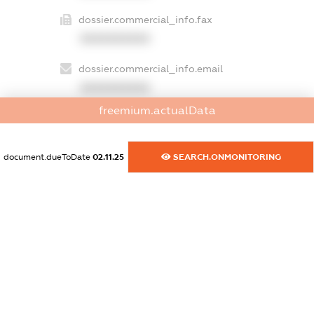
dossier.commercial_info.fax
XXXXXXXXXX
dossier.commercial_info.email
XXXXXXXXXX
freemium.actualData
dossier.commercial_info.website
XXXXXXXXXX
document.dueToDate
02.11.25
SEARCH.ONMONITORING
dossier.commercial_info.activity
XXXXXXXXXX
freemium.exampleText_1
freemium.exampleText_2
freemium.anonymousPerSearch2
FREEMIUM.DETAILS