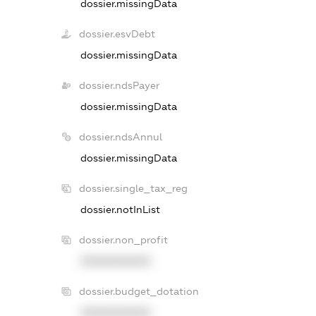
dossier.missingData
dossier.esvDebt
dossier.missingData
dossier.ndsPayer
dossier.missingData
dossier.ndsAnnul
dossier.missingData
dossier.single_tax_reg
dossier.notInList
dossier.non_profit
XXXXXXXXXX
dossier.budget_dotation
XXXXXXXXXX