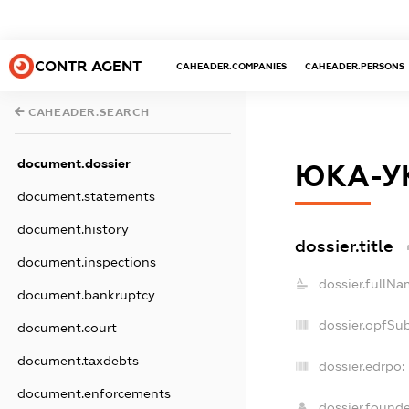
CONTR AGENT
CAHEADER.COMPANIES
CAHEADER.PERSONS
CAHEADER.SEARCH
document.dossier
ЮКА-У
document.statements
document.history
dossier.title
document.inspections
dossier.fullNa
document.bankruptcy
dossier.opfSu
document.court
document.taxdebts
dossier.edrpo:
document.enforcements
dossier.found