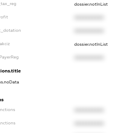
_tax_reg
dossier.notInList
ofit
XXXXXXXXXX
t_dotation
XXXXXXXXXX
akciz
dossier.notInList
xPayerReg
XXXXXXXXXX
ions.title
ons.noData
ns
anctions
XXXXXXXXXX
anctions
XXXXXXXXXX