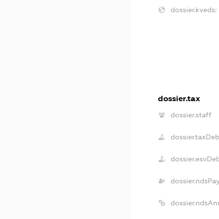
dossier.kveds:
dossier.tax
dossier.staff
dossier.taxDeb
dossier.esvDe
dossier.ndsPa
dossier.ndsAn