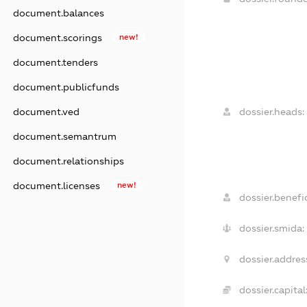
document.balances
document.scorings
new!
document.tenders
document.publicfunds
dossier.heads:
document.ved
document.semantrum
document.relationships
document.licenses
new!
dossier.benefic
dossier.smida:
dossier.addres
dossier.capital