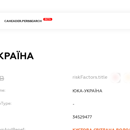
BETA
CAHEADER.PERSSEARCH
КРАЇНА
riskFactors.title
0
0
me:
ЮКА-УКРАЇНА
bType:
-
34529477
ersAndBenef:
КУСТОВА СВІТЛАНА ВОЛ