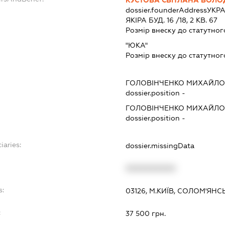
dossier.founderAddress
УКРА
ЯКІРА БУД. 16 /18, 2 КВ. 67
Розмір внеску до статутног
"ЮКА"
Розмір внеску до статутног
ГОЛОВІНЧЕНКО МИХАЙЛО
dossier.position -
ГОЛОВІНЧЕНКО МИХАЙЛО
dossier.position -
iaries:
dossier.missingData
XXXXXXXXXX
s:
03126, М.КИЇВ, СОЛОМ'ЯНС
:
37 500 грн.