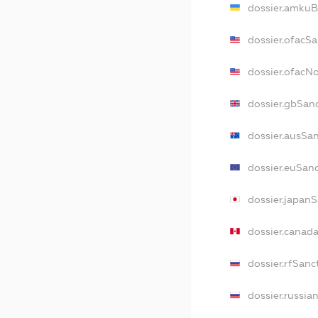
dossier.amkuB
dossier.ofacS
dossier.ofacN
dossier.gbSan
dossier.ausSa
dossier.euSan
dossier.japan
dossier.canad
dossier.rfSanc
dossier.russia