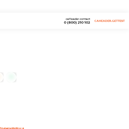
caHeader.contact
CAHEADER.GETTEST
0 (800) 210 102
0
ОДИМИРІВНА