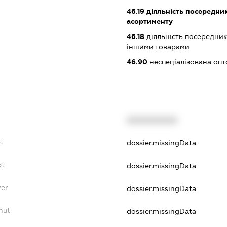
46.19
діяльність посередник
асортименту
46.18
діяльність посередникі
іншими товарами
46.90
неспеціалізована опт
XXXXXXXXXX
t
dossier.missingData
bt
dossier.missingData
yer
dossier.missingData
nul
dossier.missingData