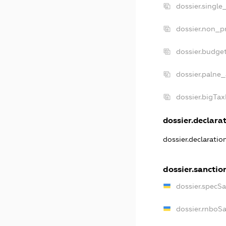
dossier.single
dossier.non_pr
dossier.budge
dossier.palne_
dossier.bigTa
dossier.declarat
dossier.declarati
dossier.sanctio
dossier.specS
dossier.rnboS