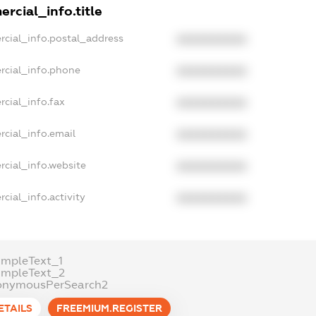
rcial_info.title
rcial_info.postal_address
XXXXXXXXXX
rcial_info.phone
XXXXXXXXXX
cial_info.fax
XXXXXXXXXX
rcial_info.email
XXXXXXXXXX
rcial_info.website
XXXXXXXXXX
cial_info.activity
XXXXXXXXXX
ampleText_1
ampleText_2
onymousPerSearch2
ETAILS
FREEMIUM.REGISTER