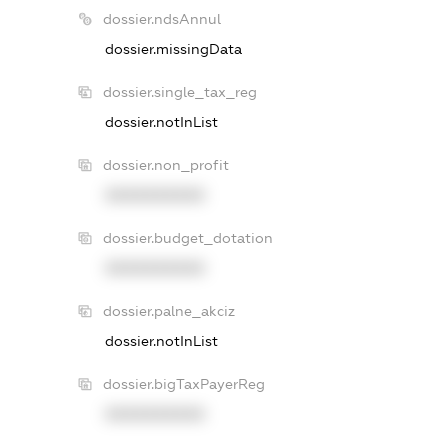
dossier.ndsAnnul
dossier.missingData
dossier.single_tax_reg
dossier.notInList
dossier.non_profit
XXXXXXXXXX
dossier.budget_dotation
XXXXXXXXXX
dossier.palne_akciz
dossier.notInList
dossier.bigTaxPayerReg
XXXXXXXXXX