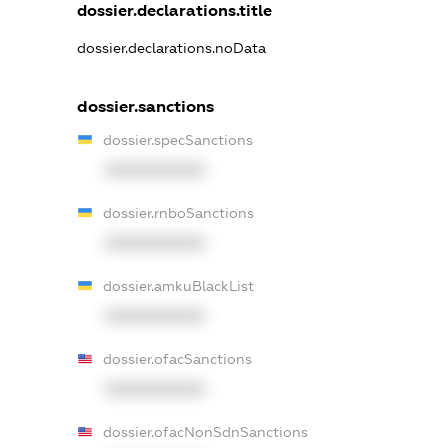
dossier.declarations.title
dossier.declarations.noData
dossier.sanctions
dossier.specSanctions
XXXXXXXXXX
dossier.rnboSanctions
XXXXXXXXXX
dossier.amkuBlackList
XXXXXXXXXX
dossier.ofacSanctions
XXXXXXXXXX
dossier.ofacNonSdnSanctions