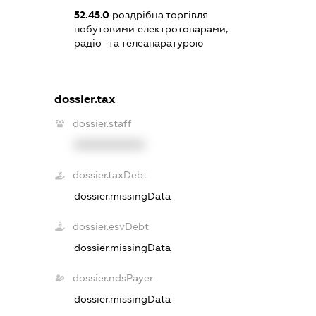
52.45.0
роздрібна торгівля
побутовими електротоварами,
радіо- та телеапаратурою
dossier.tax
dossier.staff
XXXXXXXXXX
dossier.taxDebt
dossier.missingData
dossier.esvDebt
dossier.missingData
dossier.ndsPayer
dossier.missingData