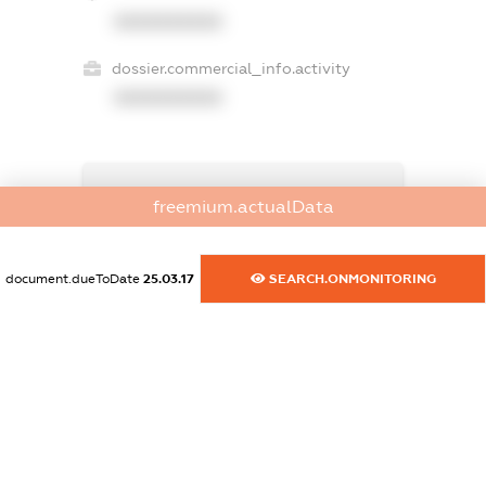
XXXXXXXXXX
dossier.commercial_info.activity
XXXXXXXXXX
freemium.exampleText_1
freemium.actualData
freemium.exampleText_2
freemium.anonymousPerSearch2
FREEMIUM.DETAILS
document.dueToDate
25.03.17
SEARCH.ONMONITORING
FREEMIUM.REGISTER