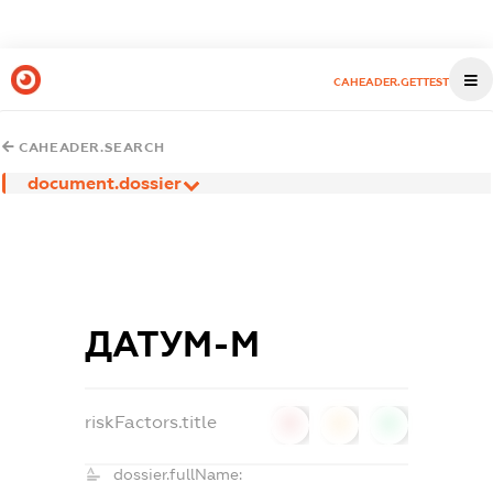
CAHEADER.GETTEST
CAHEADER.SEARCH
document.dossier
ДАТУМ-М
riskFactors.title
0
0
0
dossier.fullName: