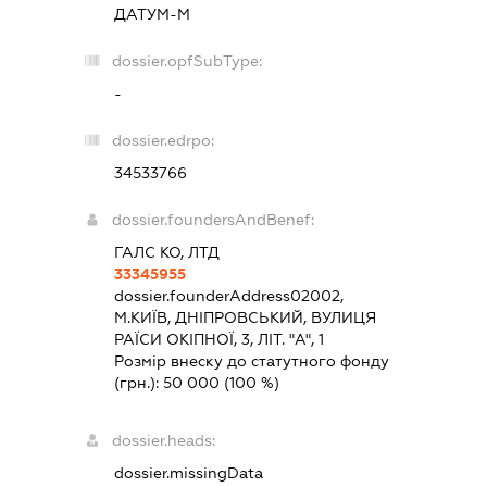
ДАТУМ-М
dossier.opfSubType:
-
dossier.edrpo:
34533766
dossier.foundersAndBenef:
ГАЛС КО, ЛТД
33345955
dossier.founderAddress
02002,
М.КИЇВ, ДНІПРОВСЬКИЙ, ВУЛИЦЯ
РАЇСИ ОКІПНОЇ, 3, ЛІТ. "А", 1
Розмір внеску до статутного фонду
(грн.):
50 000
(100 %)
dossier.heads:
dossier.missingData