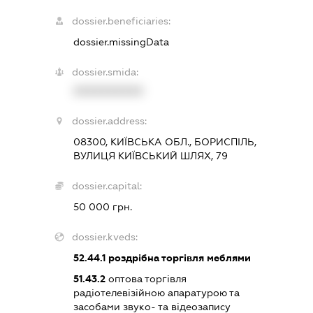
dossier.beneficiaries:
dossier.missingData
dossier.smida:
XXXXXXXXXX
dossier.address:
08300, КИЇВСЬКА ОБЛ., БОРИСПІЛЬ,
ВУЛИЦЯ КИЇВСЬКИЙ ШЛЯХ, 79
dossier.capital:
50 000 грн.
dossier.kveds:
52.44.1
роздрібна торгівля меблями
51.43.2
оптова торгівля
радіотелевізійною апаратурою та
засобами звуко- та відеозапису