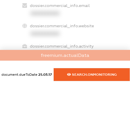
dossier.commercial_info.email
XXXXXXXXXX
dossier.commercial_info.website
XXXXXXXXXX
dossier.commercial_info.activity
XXXXXXXXXX
freemium.actualData
document.dueToDate
25.03.17
SEARCH.ONMONITORING
freemium.exampleText_1
freemium.exampleText_2
freemium.anonymousPerSearch2
FREEMIUM.DETAILS
FREEMIUM.REGISTER