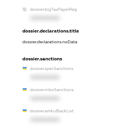
dossier.bigTaxPayerReg
XXXXXXXXXX
dossier.declarations.title
dossier.declarations.noData
dossier.sanctions
dossier.specSanctions
XXXXXXXXXX
dossier.rnboSanctions
XXXXXXXXXX
dossier.amkuBlackList
XXXXXXXXXX