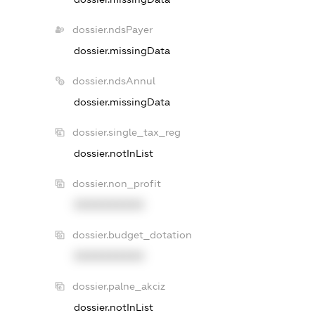
dossier.ndsPayer
dossier.missingData
dossier.ndsAnnul
dossier.missingData
dossier.single_tax_reg
dossier.notInList
dossier.non_profit
XXXXXXXXXX
dossier.budget_dotation
XXXXXXXXXX
dossier.palne_akciz
dossier.notInList