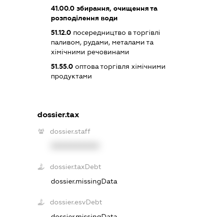
41.00.0
збирання, очищення та
розподілення води
51.12.0
посередництво в торгівлі
паливом, рудами, металами та
хімічними речовинами
51.55.0
оптова торгівля хімічними
продуктами
dossier.tax
dossier.staff
XXXXXXXXXX
dossier.taxDebt
dossier.missingData
dossier.esvDebt
dossier.missingData