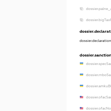
dossier.palne_
dossier.bigTa
dossier.declarat
dossier.declaratio
dossier.sanctio
dossier.specSa
dossier.rnboSa
dossier.amkuBl
dossier.ofacSa
dossier.ofacN