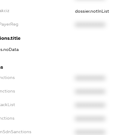
akciz
dossier.notInList
xPayerReg
XXXXXXXXXX
ions.title
ns.noData
ns
nctions
XXXXXXXXXX
nctions
XXXXXXXXXX
ackList
XXXXXXXXXX
nctions
XXXXXXXXXX
onSdnSanctions
XXXXXXXXXX