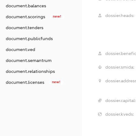
document.balances
dossier.heads:
document.scorings
new!
document.tenders
document.publicfunds
document.ved
dossier.benefic
document.semantrum
dossier.smida:
document.relationships
dossier.address
document.licenses
new!
dossier.capital:
dossier.kveds: