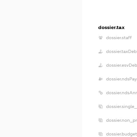
dossier.tax
dossier.staff
dossier.taxDeb
dossier.esvDeb
dossier.ndsPay
dossier.ndsAn
dossier.single
dossier.non_pr
dossier.budge