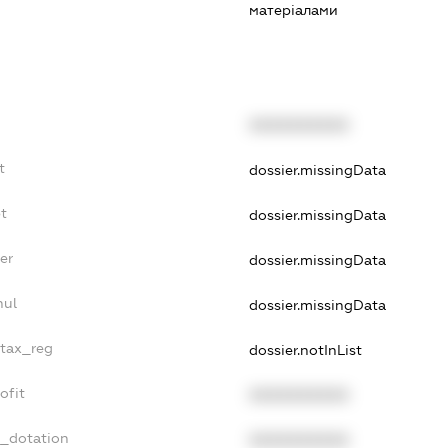
матеріалами
XXXXXXXXXX
t
dossier.missingData
t
dossier.missingData
er
dossier.missingData
nul
dossier.missingData
_tax_reg
dossier.notInList
ofit
XXXXXXXXXX
t_dotation
XXXXXXXXXX