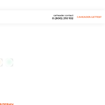
caHeader.contact
CAHEADER.GETTEST
0 (800) 210 102
0
ВЛЕВИЧ