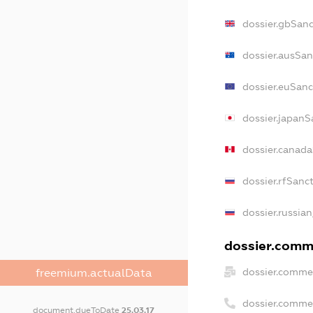
dossier.gbSanc
dossier.ausSan
dossier.euSanc
dossier.japanS
dossier.canad
dossier.rfSanc
dossier.russian
dossier.comme
dossier.commer
freemium.actualData
dossier.comme
document.dueToDate
25.03.17