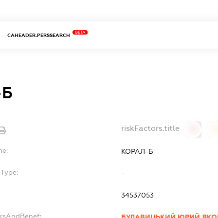
BETA
CAHEADER.PERSSEARCH
-Б
riskFactors.title
0
0
me:
КОРАЛ-Б
bType:
-
34537053
ersAndBenef:
БУЛАВИЦЬКИЙ ЮРИЙ ЯКО