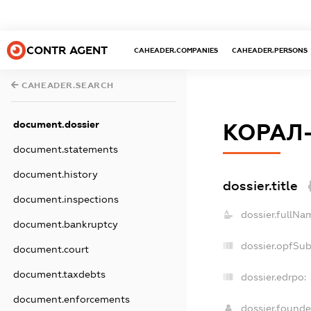
CONTR AGENT
CAHEADER.COMPANIES
CAHEADER.PERSONS
CAHEADER.SEARCH
document.dossier
КОРАЛ
document.statements
document.history
dossier.title
document.inspections
dossier.fullNa
document.bankruptcy
dossier.opfSu
document.court
document.taxdebts
dossier.edrpo:
document.enforcements
dossier.found