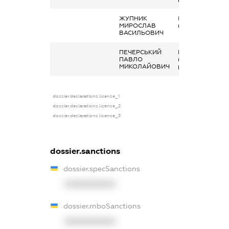
ЖУПНИК
Інше, Споживчий
МИРОСЛАВ
кредит
ВАСИЛЬОВИЧ
ПЕЧЕРСЬКИЙ
Кошти, розміщен
ПАВЛО
на банківських
МИКОЛАЙОВИЧ
рахунках
dossier.declarations.license_1
dossier.declarations.license_2
dossier.declarations.license_3
dossier.sanctions
dossier.specSanctions
XXXXXXXXXX
dossier.rnboSanctions
XXXXXXXXXX