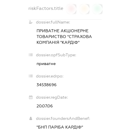
riskFactors.title
0
0
0
dossier.fullName:
ПРИВАТНЕ АКЦІОНЕРНЕ
ТОВАРИСТВО "СТРАХОВА
КОМПАНІЯ "КАРДІФ"
dossier.opfSubType:
приватне
dossier.edrpo:
34538696
dossier.regDate:
20.07.06
dossier.foundersAndBenef:
"БНП ПАРІБА КАРДІФ"