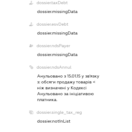
dossier.taxDebt
dossier.missingData
dossier.esvDebt
dossier.missingData
dossier.ndsPayer
dossier.missingData
dossier.ndsAnnul
Анульовано з 15.01.15 у зв'язку
з:
обсяги продажу товарiв <
нiж визначенi у Кодексi
Анульовано за iнiцiативою
платника.
dossier.single_tax_reg
dossier.notInList