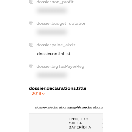
dossier.non_profit
XXXXXXXXXX
dossier.budget_dotation
XXXXXXXXXX
dossier.palne_akciz
dossier.notInList
dossier.bigTaxPayerReg
XXXXXXXXXX
dossier.declarations.title
2018
dossier.declarations.pepName
dossier.declarations.personName
dossier.declarati
ГРИЦЕНКО
Заробітна плата
ОЛЕНА
отримана за
ВАЛЕРІЇВНА
основним місцем
роботи