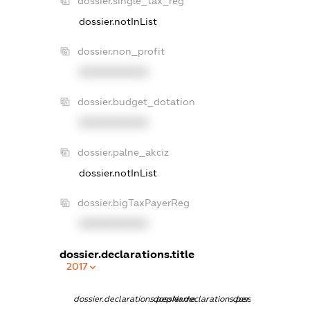
dossier.single_tax_reg
dossier.notInList
dossier.non_profit
XXXXXXXXXX
dossier.budget_dotation
XXXXXXXXXX
dossier.palne_akciz
dossier.notInList
dossier.bigTaxPayerReg
XXXXXXXXXX
dossier.declarations.title
2017
dossier.declarations.pepName
dossier.declarations.personName
dossier.declaration