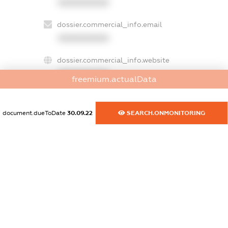
XXXXXXXXXX
dossier.commercial_info.email
XXXXXXXXXX
dossier.commercial_info.website
XXXXXXXXXX
freemium.actualData
dossier.commercial_info.activity
XXXXXXXXXX
document.dueToDate
30.09.22
SEARCH.ONMONITORING
freemium.exampleText_1
freemium.exampleText_2
freemium.anonymousPerSearch2
FREEMIUM.DETAILS
FREEMIUM.REGISTER