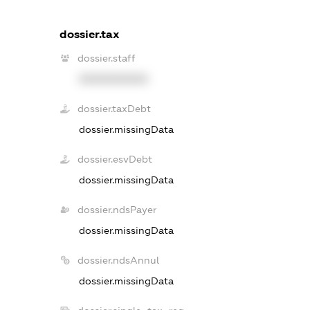
dossier.tax
dossier.staff
XXXXXXXXXX
dossier.taxDebt
dossier.missingData
dossier.esvDebt
dossier.missingData
dossier.ndsPayer
dossier.missingData
dossier.ndsAnnul
dossier.missingData