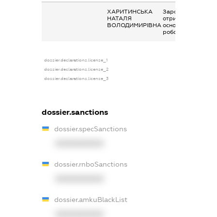
ХАРИТИНСЬКА
Заробітна плата
НАТАЛЯ
отримана за
ВОЛОДИМИРІВНА
основним місцем
роботи
dossier.declarations.license_1
dossier.declarations.license_2
dossier.declarations.license_3
dossier.sanctions
dossier.specSanctions
XXXXXXXXXX
dossier.rnboSanctions
XXXXXXXXXX
dossier.amkuBlackList
XXXXXXXXXX