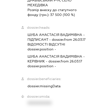
ДРАБІВСЬКИЙ Р-Н, СЕЛО
МЕХЕДІВКА
Розмір внеску до статутного
фонду (грн.):
37 500
(100 %)
dossier.heads:
ШУБА АНАСТАСІЯ ВАДИМІВНА
-
ПІДПИСАНТ
- dossier.from 26.03.17
ВІДОМОСТІ ВІДСУТНІ
dossier.position -
ШУБА АНАСТАСІЯ ВАДИМІВНА
-
КЕРІВНИК
- dossier.from 26.03.17
dossier.position -
dossier.beneficiaries:
dossier.missingData
dossier.smida:
XXXXXXXXXX