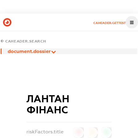
CAHEADER.GETTEST
CAHEADER.SEARCH
document.dossier
ЛАНТАН
ФІНАНС
riskFactors.title
0
0
0