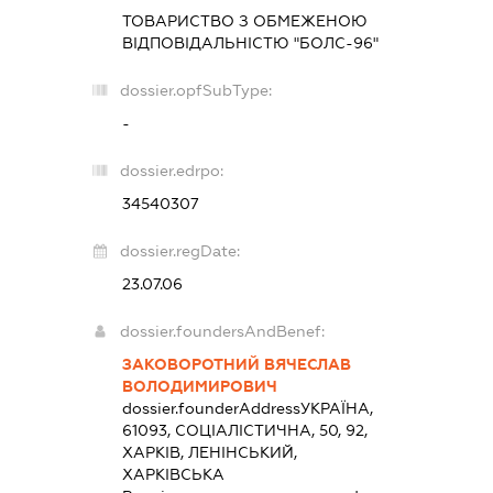
ТОВАРИСТВО З ОБМЕЖЕНОЮ
ВІДПОВІДАЛЬНІСТЮ "БОЛС-96"
dossier.opfSubType:
-
dossier.edrpo:
34540307
dossier.regDate:
23.07.06
dossier.foundersAndBenef:
ЗАКОВОРОТНИЙ ВЯЧЕСЛАВ
ВОЛОДИМИРОВИЧ
dossier.founderAddress
УКРАЇНА,
61093, СОЦІАЛІСТИЧНА, 50, 92,
ХАРКІВ, ЛЕНІНСЬКИЙ,
ХАРКІВСЬКА