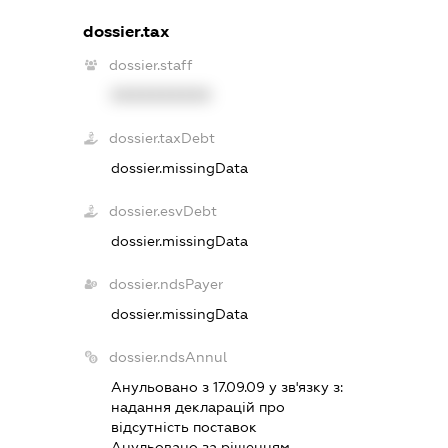
dossier.tax
dossier.staff
XXXXXXXXXX
dossier.taxDebt
dossier.missingData
dossier.esvDebt
dossier.missingData
dossier.ndsPayer
dossier.missingData
dossier.ndsAnnul
Анульовано з 17.09.09 у зв'язку з:
надання декларацiй про
вiдсутнiсть поставок
Анульовано за рiшенням