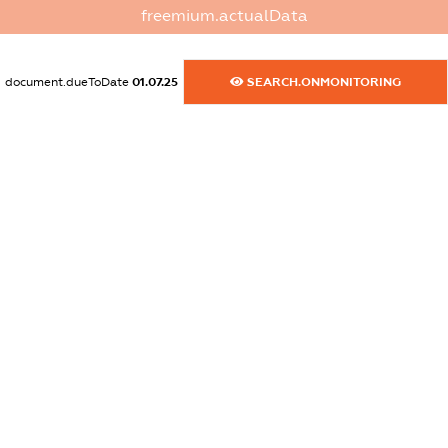
freemium.actualData
dossier.commercial_info.activity
XXXXXXXXXX
document.dueToDate
01.07.25
SEARCH.ONMONITORING
freemium.exampleText_1
freemium.exampleText_2
freemium.anonymousPerSearch2
FREEMIUM.DETAILS
FREEMIUM.REGISTER