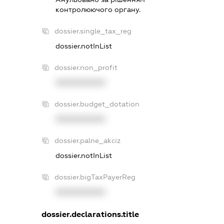
контролюючого органу.
dossier.single_tax_reg
dossier.notInList
dossier.non_profit
XXXXXXXXXX
dossier.budget_dotation
XXXXXXXXXX
dossier.palne_akciz
dossier.notInList
dossier.bigTaxPayerReg
XXXXXXXXXX
dossier.declarations.title