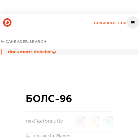
CAHEADER.GETTEST
CAHEADER.SEARCH
document.dossier
БОЛС-96
riskFactors.title
0
0
0
dossier.fullName: