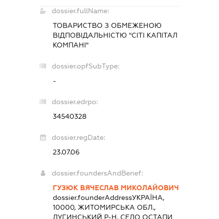
dossier.fullName:
ТОВАРИСТВО З ОБМЕЖЕНОЮ
ВІДПОВІДАЛЬНІСТЮ "СІТІ КАПІТАЛ
КОМПАНІ"
dossier.opfSubType:
-
dossier.edrpo:
34540328
dossier.regDate:
23.07.06
dossier.foundersAndBenef:
ГУЗЮК ВЯЧЕСЛАВ МИКОЛАЙОВИЧ
dossier.founderAddress
УКРАЇНА,
10000, ЖИТОМИРСЬКА ОБЛ.,
ЛУГИНСЬКИЙ Р-Н, СЕЛО ОСТАПИ