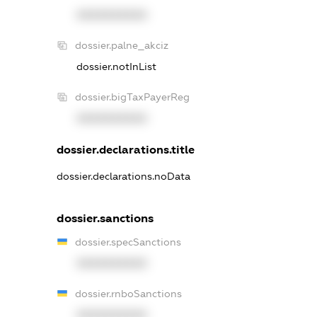
XXXXXXXXXX
dossier.palne_akciz
dossier.notInList
dossier.bigTaxPayerReg
XXXXXXXXXX
dossier.declarations.title
dossier.declarations.noData
dossier.sanctions
dossier.specSanctions
XXXXXXXXXX
dossier.rnboSanctions
XXXXXXXXXX