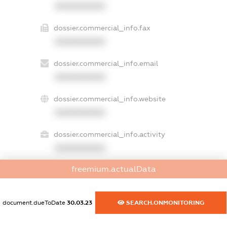
XXXXXXXXXX
dossier.commercial_info.fax
XXXXXXXXXX
dossier.commercial_info.email
XXXXXXXXXX
dossier.commercial_info.website
XXXXXXXXXX
dossier.commercial_info.activity
XXXXXXXXXX
freemium.actualData
freemium.exampleText_1
freemium.exampleText_2
document.dueToDate
30.03.23
SEARCH.ONMONITORING
freemium.anonymousPerSearch2
FREEMIUM.DETAILS