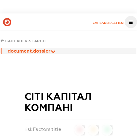
CAHEADER.GETTEST
CAHEADER.SEARCH
document.dossier
СІТІ КАПІТАЛ
КОМПАНІ
riskFactors.title
0
0
0