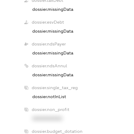
dossier.taxDebt
dossier.missingData
dossier.esvDebt
dossier.missingData
dossier.ndsPayer
dossier.missingData
dossier.ndsAnnul
dossier.missingData
dossier.single_tax_reg
dossier.notInList
dossier.non_profit
XXXXXXXXXX
dossier.budget_dotation