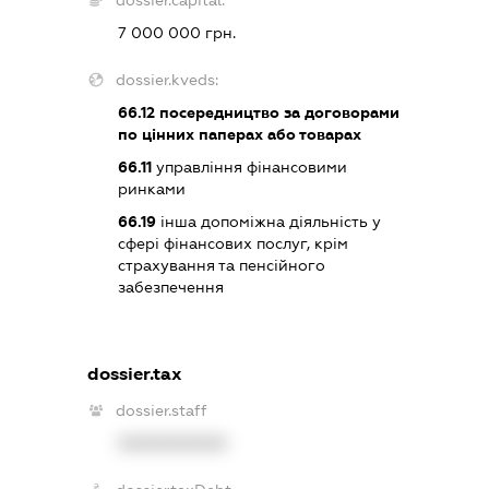
dossier.capital:
7 000 000 грн.
dossier.kveds:
66.12
посередництво за договорами
по цінних паперах або товарах
66.11
управління фінансовими
ринками
66.19
інша допоміжна діяльність у
сфері фінансових послуг, крім
страхування та пенсійного
забезпечення
dossier.tax
dossier.staff
XXXXXXXXXX