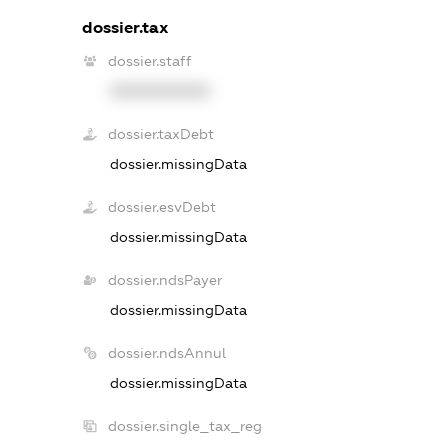
dossier.tax
dossier.staff
XXXXXXXXXX
dossier.taxDebt
dossier.missingData
dossier.esvDebt
dossier.missingData
dossier.ndsPayer
dossier.missingData
dossier.ndsAnnul
dossier.missingData
dossier.single_tax_reg