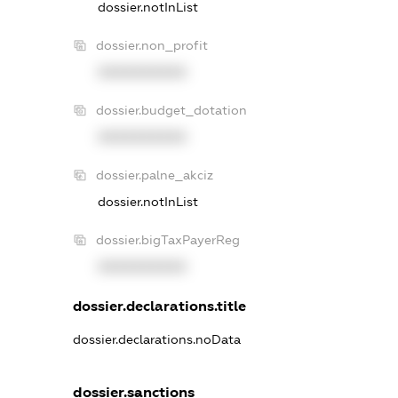
dossier.notInList
dossier.non_profit
XXXXXXXXXX
dossier.budget_dotation
XXXXXXXXXX
dossier.palne_akciz
dossier.notInList
dossier.bigTaxPayerReg
XXXXXXXXXX
dossier.declarations.title
dossier.declarations.noData
dossier.sanctions