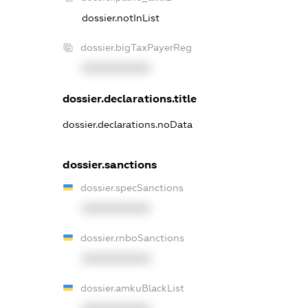
dossier.notInList
dossier.bigTaxPayerReg
XXXXXXXXXX
dossier.declarations.title
dossier.declarations.noData
dossier.sanctions
dossier.specSanctions
XXXXXXXXXX
dossier.rnboSanctions
XXXXXXXXXX
dossier.amkuBlackList