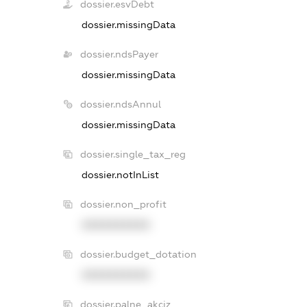
dossier.esvDebt
dossier.missingData
dossier.ndsPayer
dossier.missingData
dossier.ndsAnnul
dossier.missingData
dossier.single_tax_reg
dossier.notInList
dossier.non_profit
XXXXXXXXXX
dossier.budget_dotation
XXXXXXXXXX
dossier.palne_akciz