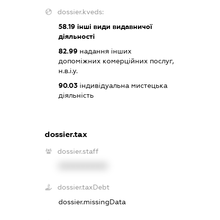
dossier.kveds:
58.19
інші види видавничої
діяльності
82.99
надання інших
допоміжних комерційних послуг,
н.в.і.у.
90.03
індивідуальна мистецька
діяльність
dossier.tax
dossier.staff
XXXXXXXXXX
dossier.taxDebt
dossier.missingData