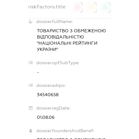
riskFactors.title
0
0
0
dossier.fullName:
ТОВАРИСТВО З ОБМЕЖЕНОЮ
ВІДПОВІДАЛЬНІСТЮ
"НАЦІОНАЛЬНІ РЕЙТИНГИ
УКРАЇНИ"
dossier.opfSubType:
-
dossier.edrpo:
34540658
dossier.regDate:
01.08.06
dossier.foundersAndBenef: