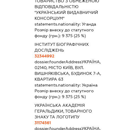
ТОВАРИСТВО З ОБМЕЖЕНОЮ
ВІДПОВІДАЛЬНІСТЮ
"УКРАЇНСЬКИЙ ВИДАВНИЧИЙ
КОНСОРЦІУМ"
statements.nationality:
Уганда
Розмір внеску до статутного
фонду (грн.):
9 375
(25 %)
ІНСТИТУТ БІОГРАФІЧНИХ
ДОСЛІДЖЕНЬ
32344992
dossier.founderAddress
УКРАЇНА,
02140, МІСТО КИЇВ, ВУЛ.
ВИШНЯКІВСЬКА, БУДИНОК 7-А,
КВАРТИРА 63
statements.nationality:
Україна
Розмір внеску до статутного
фонду (грн.):
9 375
(25 %)
УКРАЇНСЬКА АКАДЕМІЯ
ГЕРАЛЬДИКИ, ТОВАРНОГО
ЗНАКУ ТА ЛОГОТИПУ
31174561
dossier.founderAddress
УКРАЇНА,