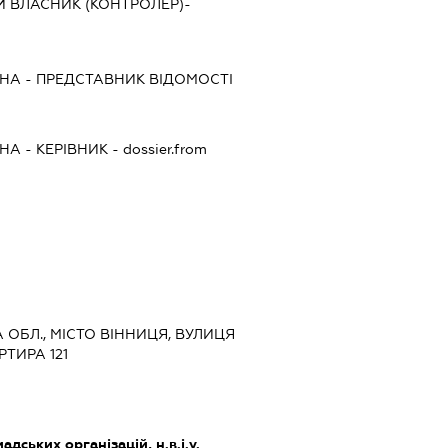
Й ВЛАСНИК (КОНТРОЛЕР)-
ВНА
-
ПРЕДСТАВНИК
ВІДОМОСТІ
ВНА
-
КЕРІВНИК
- dossier.from
А ОБЛ., МІСТО ВІННИЦЯ, ВУЛИЦЯ
РТИРА 121
дських організацій, н.в.і.у.