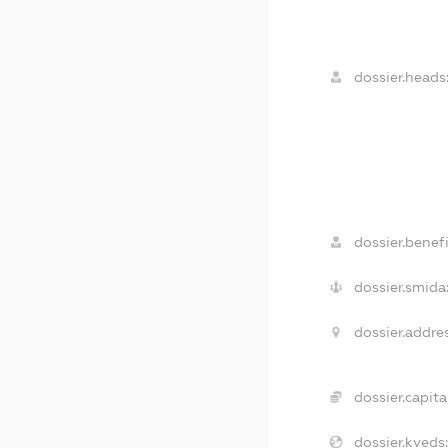
dossier.heads
dossier.benefi
dossier.smida
dossier.addres
dossier.capital
dossier.kveds: