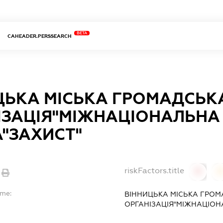
BETA
CAHEADER.PERSSEARCH
ЦЬКА МІСЬКА ГРОМАДСЬК
ІЗАЦІЯ"МІЖНАЦІОНАЛЬНА
А"ЗАХИСТ"
riskFactors.title
0
ame:
ВІННИЦЬКА МІСЬКА ГРО
ОРГАНІЗАЦІЯ"МІЖНАЦІОН