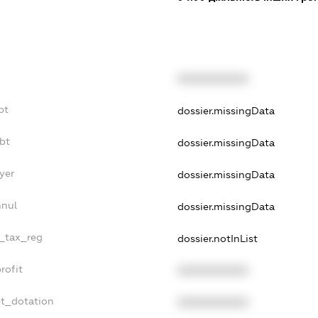
XXXXXXXXXX
bt
dossier.missingData
bt
dossier.missingData
yer
dossier.missingData
nnul
dossier.missingData
e_tax_reg
dossier.notInList
rofit
XXXXXXXXXX
et_dotation
XXXXXXXXXX