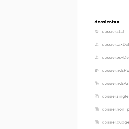
dossier.tax
dossier.staff
dossier.taxDe
dossier.esvDe
dossier.ndsPa
dossier.ndsA
dossier.singl
dossier.non_p
dossier.budg