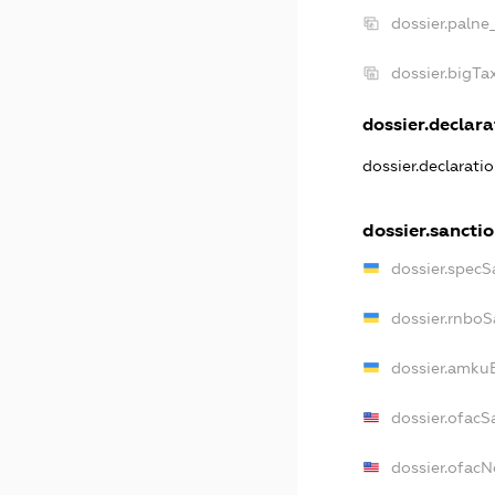
dossier.palne
dossier.bigT
dossier.declarat
dossier.declarati
dossier.sancti
dossier.specS
dossier.rnboS
dossier.amkuB
dossier.ofacS
dossier.ofac