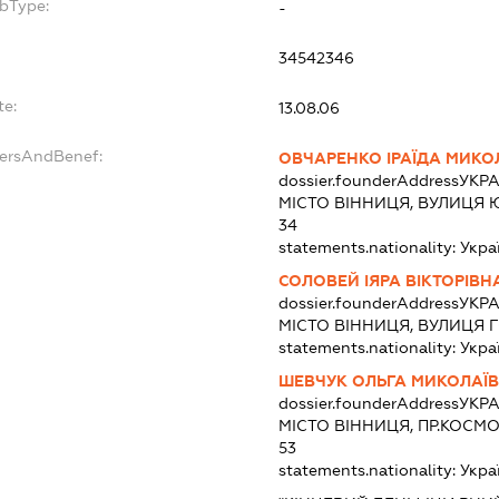
bType:
-
34542346
te:
13.08.06
dersAndBenef:
ОВЧАРЕНКО ІРАЇДА МИКО
dossier.founderAddress
УКРА
МІСТО ВІННИЦЯ, ВУЛИЦЯ 
34
statements.nationality:
Укра
СОЛОВЕЙ ІЯРА ВІКТОРІВН
dossier.founderAddress
УКРА
МІСТО ВІННИЦЯ, ВУЛИЦЯ Г
statements.nationality:
Укра
ШЕВЧУК ОЛЬГА МИКОЛАЇ
dossier.founderAddress
УКРА
МІСТО ВІННИЦЯ, ПР.КОСМ
53
statements.nationality:
Укра