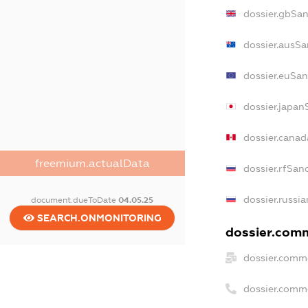
dossier.gbSan
dossier.ausSa
dossier.euSan
dossier.japan
dossier.cana
freemium.actualData
dossier.rfSan
dossier.russia
document.dueToDate
04.05.25
SEARCH.ONMONITORING
dossier.comm
dossier.comme
dossier.comm