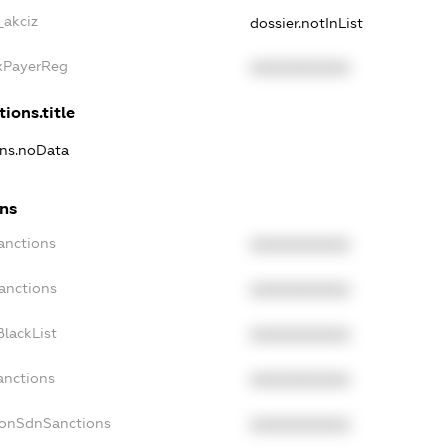
_akciz
dossier.notInList
axPayerReg
XXXXXXXXXX
ions.title
ons.noData
ons
anctions
XXXXXXXXXX
anctions
XXXXXXXXXX
lackList
XXXXXXXXXX
anctions
XXXXXXXXXX
NonSdnSanctions
XXXXXXXXXX