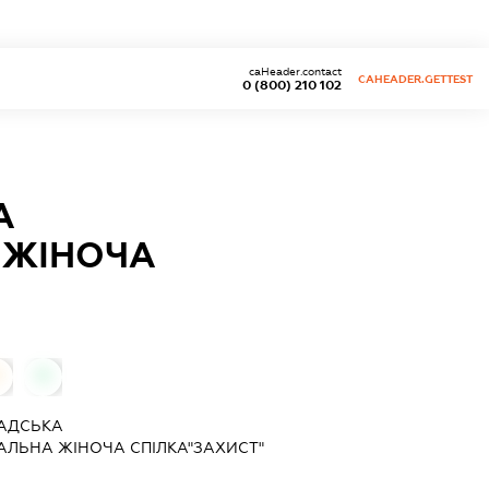
caHeader.contact
CAHEADER.GETTEST
0 (800) 210 102
А
 ЖІНОЧА
0
0
МАДСЬКА
АЛЬНА ЖІНОЧА СПІЛКА"ЗАХИСТ"