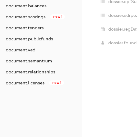
dossier.opfSu
document.balances
dossier.edrpo:
document.scorings
new!
document.tenders
dossier.regDa
document.publicfunds
dossier.foun
document.ved
document.semantrum
document.relationships
document.licenses
new!