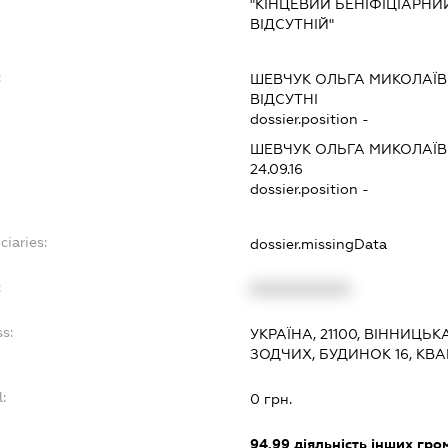
"КІНЦЕВИЙ БЕНІФІЦІАРНИ
ВІДСУТНІЙ"
:
ШЕВЧУК ОЛЬГА МИКОЛАЇ
ВІДСУТНІ
dossier.position -
ШЕВЧУК ОЛЬГА МИКОЛАЇ
24.09.16
dossier.position -
ciaries:
dossier.missingData
:
XXXXXXXXXX
s:
УКРАЇНА, 21100, ВІННИЦЬК
ЗОДЧИХ, БУДИНОК 16, КВА
:
0 грн.
94.99
діяльність інших грома