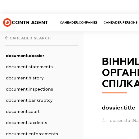
CONTR AGENT
CAHEADER.COMPANIES
CAHEADER.PERSONS
CAHEADER.SEARCH
document.dossier
ВІННИ
document.statements
ОРГАН
document.history
СПІЛК
document.inspections
document.bankruptcy
dossier.title
document.court
dossier.fullN
document.taxdebts
document.enforcements