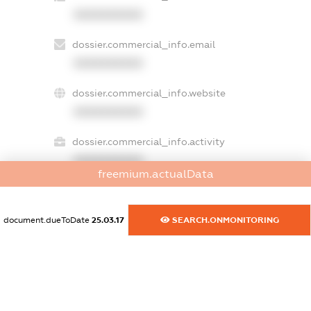
XXXXXXXXXX
dossier.commercial_info.email
XXXXXXXXXX
dossier.commercial_info.website
XXXXXXXXXX
dossier.commercial_info.activity
XXXXXXXXXX
freemium.actualData
document.dueToDate
25.03.17
SEARCH.ONMONITORING
freemium.exampleText_1
freemium.exampleText_2
freemium.anonymousPerSearch2
FREEMIUM.DETAILS
FREEMIUM.REGISTER