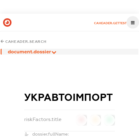
CAHEADER.GETTEST
CAHEADER.SEARCH
document.dossier
УКРАВТОІМПОРТ
riskFactors.title
0
0
0
dossier.fullName: