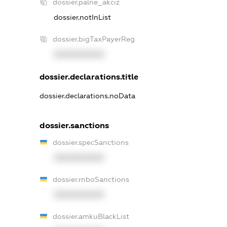
dossier.palne_akciz
dossier.notInList
dossier.bigTaxPayerReg
XXXXXXXXXX
dossier.declarations.title
dossier.declarations.noData
dossier.sanctions
dossier.specSanctions
XXXXXXXXXX
dossier.rnboSanctions
XXXXXXXXXX
dossier.amkuBlackList