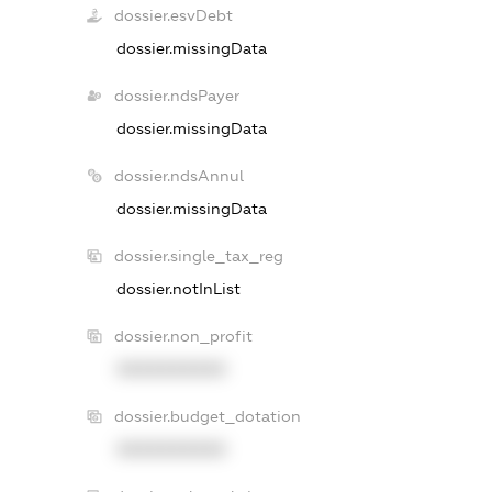
dossier.esvDebt
dossier.missingData
dossier.ndsPayer
dossier.missingData
dossier.ndsAnnul
dossier.missingData
dossier.single_tax_reg
dossier.notInList
dossier.non_profit
XXXXXXXXXX
dossier.budget_dotation
XXXXXXXXXX