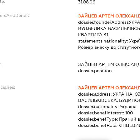
te:
31.08.06
dersAndBenef:
ЗАЙЦЕВ АРТЕМ ОЛЕКСАН
dossier.founderAddress
УКРА
ВУЛ.ВЕЛИКА ВАСИЛЬКІВСЬК
КВАРТИРА 41
statements.nationality:
Укра
Розмір внеску до статутног
:
ЗАЙЦЕВ АРТЕМ ОЛЕКСАН
dossier.position -
ciaries:
ЗАЙЦЕВ АРТЕМ ОЛЕКСАН
dossier.address:
УКРАЇНА, 03
ВАСИЛЬКІВСЬКА, БУДИНОК 
dossier.nationality:
Україна
dossier.benefInterest:
100
dossier.benefType:
Прямий в
dossier.benefRole:
КІНЦЕВИ