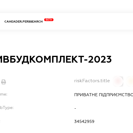
BETA
CAHEADER.PERSSEARCH
ВБУДКОМПЛЕКТ-2023
riskFactors.title
0
ame:
ПРИВАТНЕ ПІДПРИЄМСТВО
ubType:
-
:
34542959