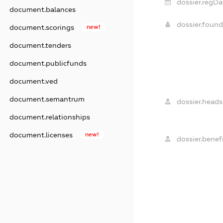
dossier.regDa
document.balances
dossier.foun
document.scorings
new!
document.tenders
document.publicfunds
document.ved
document.semantrum
dossier.heads
document.relationships
document.licenses
new!
dossier.benefi