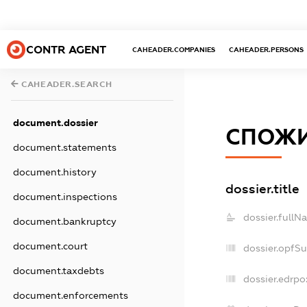
CONTR AGENT
CAHEADER.COMPANIES
CAHEADER.PERSONS
CAHEADER.SEARCH
document.dossier
СПОЖИ
document.statements
document.history
dossier.title
document.inspections
dossier.fullN
document.bankruptcy
document.court
dossier.opfS
document.taxdebts
dossier.edrpo
document.enforcements