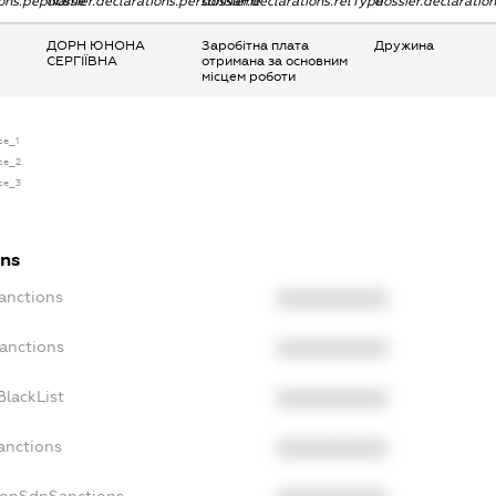
tions.pepName
dossier.declarations.personName
dossier.declarations.relType
dossier.declaratio
ДОРН ЮНОНА
Заробітна плата
Дружина
СЕРГІЇВНА
отримана за основним
місцем роботи
se_1
nse_2
nse_3
ons
Sanctions
XXXXXXXXXX
Sanctions
XXXXXXXXXX
BlackList
XXXXXXXXXX
anctions
XXXXXXXXXX