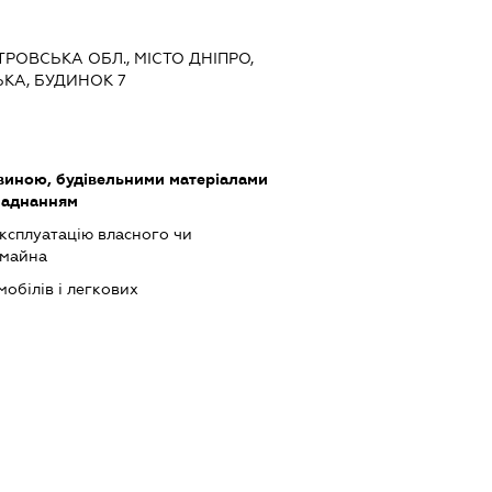
ЕТРОВСЬКА ОБЛ., МІСТО ДНІПРО,
КА, БУДИНОК 7
виною, будівельними матеріалами
ладнанням
ксплуатацію власного чи
 майна
обілів і легкових