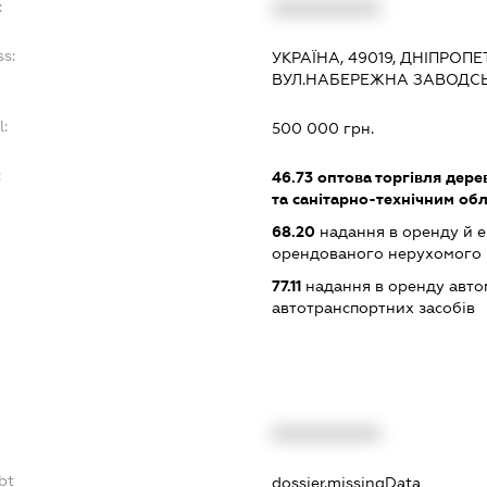
:
XXXXXXXXXX
ss:
УКРАЇНА, 49019, ДНІПРОП
ВУЛ.НАБЕРЕЖНА ЗАВОДСЬ
l:
500 000 грн.
:
46.73
оптова торгівля дере
та санітарно-технічним об
68.20
надання в оренду й е
орендованого нерухомого
77.11
надання в оренду автом
автотранспортних засобів
XXXXXXXXXX
bt
dossier.missingData