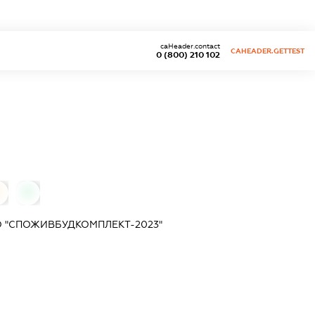
caHeader.contact
CAHEADER.GETTEST
0 (800) 210 102
0
0
 "СПОЖИВБУДКОМПЛЕКТ-2023"