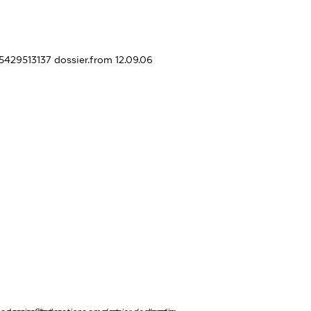
45429513137
dossier.from 12.09.06