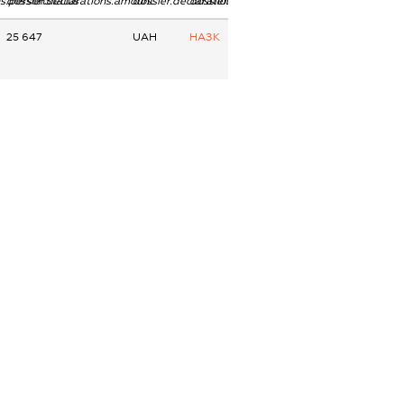
ns.personStatus
dossier.declarations.amount
dossier.declarations.currency
dossier.declarations.source
25 647
UAH
НАЗК