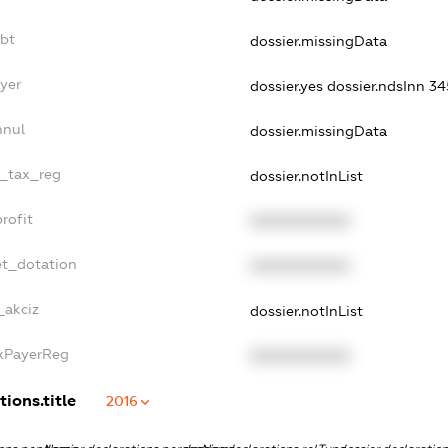
ebt
dossier.missingData
yer
dossier.yes
dossier.ndsInn 3
nnul
dossier.missingData
e_tax_reg
dossier.notInList
rofit
XXXXXXXXXX
et_dotation
XXXXXXXXXX
_akciz
dossier.notInList
axPayerReg
XXXXXXXXXX
tions.title
2016