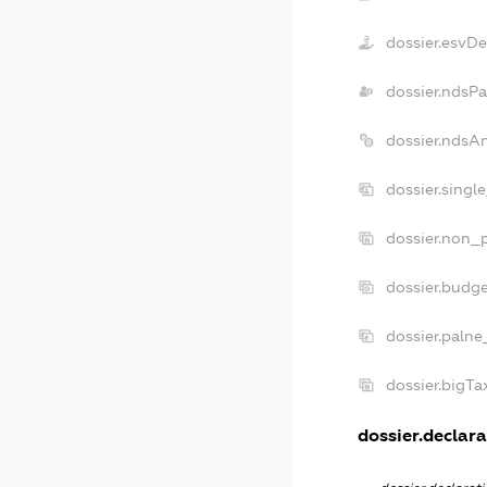
dossier.esvD
dossier.ndsPa
dossier.ndsA
dossier.singl
dossier.non_p
dossier.budg
dossier.palne
dossier.bigT
dossier.declara