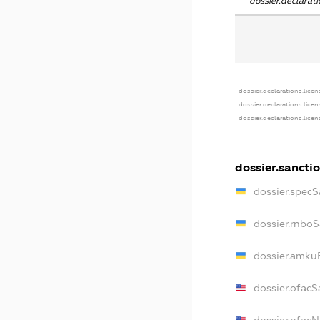
dossier.declara
dossier.declarations.licen
dossier.declarations.lice
dossier.declarations.lice
dossier.sancti
dossier.spec
dossier.rnbo
dossier.amku
dossier.ofacS