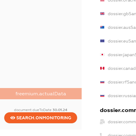
dossier.ofac
dossier.gbSa
dossier.ausS
dossier.euSa
dossier.japan
dossier.cana
dossier.rfSan
freemium.actualData
dossier.russi
dossier.comm
document.dueToDate
30.01.24
SEARCH.ONMONITORING
dossier.comm
dossier.comm