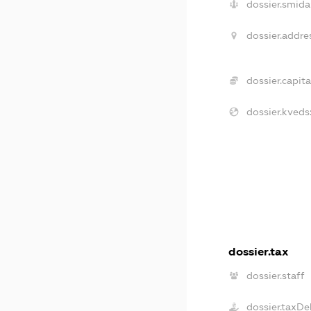
dossier.smida
dossier.addre
dossier.capita
dossier.kveds
dossier.tax
dossier.staff
dossier.taxDe