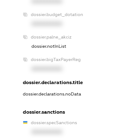
XXXXXXXXXX
dossier.budget_dotation
XXXXXXXXXX
dossier.palne_akciz
dossier.notInList
dossier.bigTaxPayerReg
XXXXXXXXXX
dossier.declarations.title
dossier.declarations.noData
dossier.sanctions
dossier.specSanctions
XXXXXXXXXX