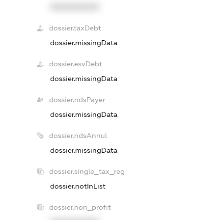
XXXXXXXXXX
dossier.taxDebt
dossier.missingData
dossier.esvDebt
dossier.missingData
dossier.ndsPayer
dossier.missingData
dossier.ndsAnnul
dossier.missingData
dossier.single_tax_reg
dossier.notInList
dossier.non_profit