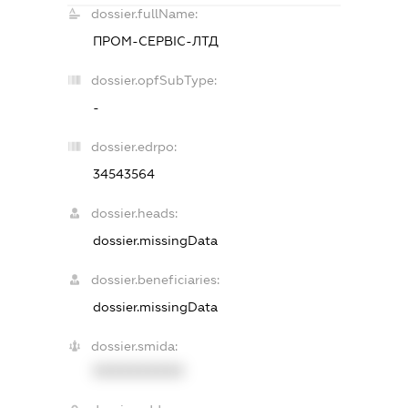
dossier.fullName:
ПРОМ-СЕРВІС-ЛТД
dossier.opfSubType:
-
dossier.edrpo:
34543564
dossier.heads:
dossier.missingData
dossier.beneficiaries:
dossier.missingData
dossier.smida:
XXXXXXXXXX