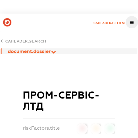
CAHEADER.GETTEST
CAHEADER.SEARCH
document.dossier
ПРОМ-СЕРВІС-
ЛТД
riskFactors.title
0
0
0