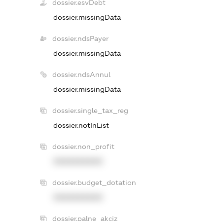
dossier.esvDebt
dossier.missingData
dossier.ndsPayer
dossier.missingData
dossier.ndsAnnul
dossier.missingData
dossier.single_tax_reg
dossier.notInList
dossier.non_profit
XXXXXXXXXX
dossier.budget_dotation
XXXXXXXXXX
dossier.palne_akciz