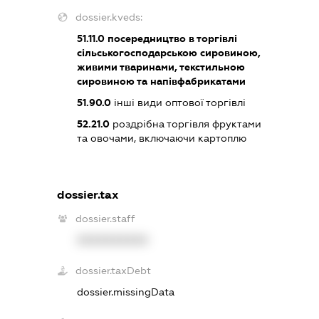
dossier.kveds:
51.11.0
посередництво в торгівлі
сільськогосподарською сировиною,
живими тваринами, текстильною
сировиною та напівфабрикатами
51.90.0
інші види оптової торгівлі
52.21.0
роздрібна торгівля фруктами
та овочами, включаючи картоплю
dossier.tax
dossier.staff
XXXXXXXXXX
dossier.taxDebt
dossier.missingData