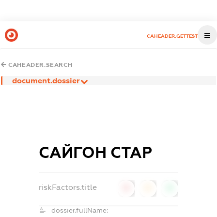
CAHEADER.GETTEST
CAHEADER.SEARCH
document.dossier
САЙГОН СТАР
riskFactors.title
0
0
0
dossier.fullName: