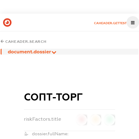
CAHEADER.GETTEST
CAHEADER.SEARCH
document.dossier
СОПТ-ТОРГ
riskFactors.title
0
0
0
dossier.fullName: