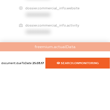
dossier.commercial_info.website
XXXXXXXXXX
dossier.commercial_info.activity
XXXXXXXXXX
freemium.actualData
freemium.exampleText_1
freemium.exampleText_2
freemium.anonymousPerSearch2
document.dueToDate
25.03.17
SEARCH.ONMONITORING
FREEMIUM.DETAILS
FREEMIUM.REGISTER