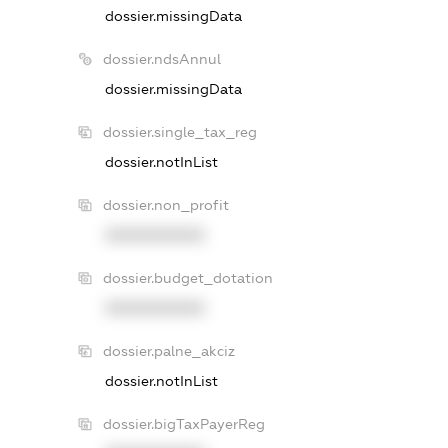
dossier.missingData
dossier.ndsAnnul
dossier.missingData
dossier.single_tax_reg
dossier.notInList
dossier.non_profit
XXXXXXXXXX
dossier.budget_dotation
XXXXXXXXXX
dossier.palne_akciz
dossier.notInList
dossier.bigTaxPayerReg