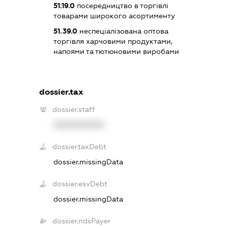
51.19.0
посередництво в торгівлі
товарами широкого асортименту
51.39.0
неспеціалізована оптова
торгівля харчовими продуктами,
напоями та тютюновими виробами
dossier.tax
dossier.staff
XXXXXXXXXX
dossier.taxDebt
dossier.missingData
dossier.esvDebt
dossier.missingData
dossier.ndsPayer