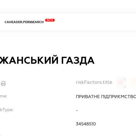
BETA
CAHEADER.PERSSEARCH
ЖАНСЬКИЙ ГАЗДА
riskFactors.title
0
ame:
ПРИВАТНЕ ПІДПРИЄМСТВ
ubType:
-
34548510