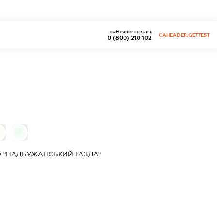
caHeader.contact
CAHEADER.GETTEST
0 (800) 210 102
0
0
О "НАДБУЖАНСЬКИЙ ГАЗДА"