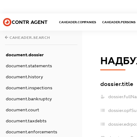
CONTR AGENT
CAHEADER.COMPANIES
CAHEADER.PERSONS
CAHEADER.SEARCH
document.dossier
НАДБУ
document.statements
document.history
dossier.title
document.inspections
dossier.fullN
document.bankruptcy
document.court
dossier.opfS
document.taxdebts
dossier.edrpo:
document.enforcements