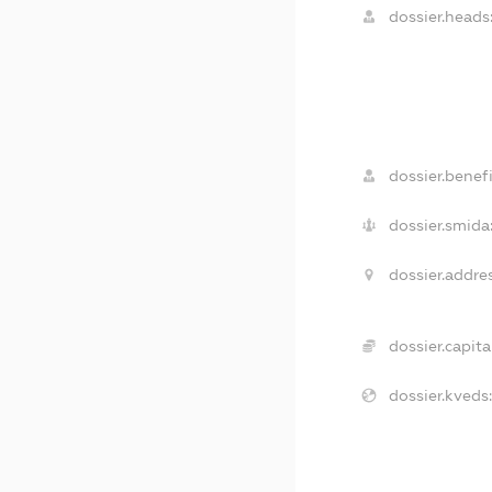
dossier.heads
dossier.benefi
dossier.smida
dossier.addres
dossier.capital
dossier.kveds: