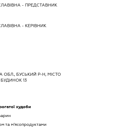
СЛАВІВНА
-
ПРЕДСТАВНИК
СЛАВІВНА
-
КЕРІВНИК
А ОБЛ., БУСЬКИЙ Р-Н, МІСТО
 БУДИНОК 13
рогатої худоби
варин
ом та м'ясопродуктами