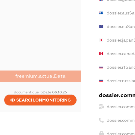
dossier.ausSa
dossier.euSan
dossier.japan
dossier.cana
dossier.rfSan
freemium.actualData
dossier.russia
document.dueToDate
06.10.25
dossier.comm
SEARCH.ONMONITORING
dossier.comme
dossier.comm
dossier.comme