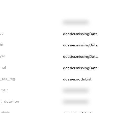
XXXXXXXXXX
bt
dossier.missingData
bt
dossier.missingData
yer
dossier.missingData
nnul
dossier.missingData
e_tax_reg
dossier.notInList
rofit
XXXXXXXXXX
et_dotation
XXXXXXXXXX
_akciz