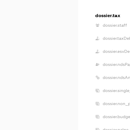
dossier.tax
dossier.staff
dossier.taxDe
dossier.esvDe
dossier.ndsPa
dossier.ndsA
dossier.singl
dossier.non_p
dossier.budg
dossier.palne