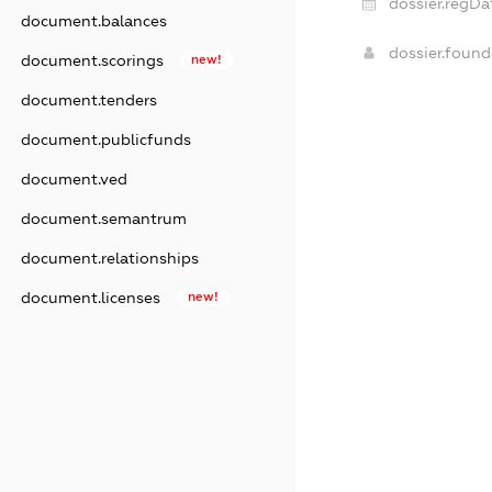
dossier.regDa
document.balances
dossier.foun
document.scorings
new!
document.tenders
document.publicfunds
document.ved
document.semantrum
document.relationships
document.licenses
new!