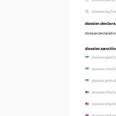
dossier.bigT
dossier.declarat
dossier.declarati
dossier.sancti
dossier.specS
dossier.rnboS
dossier.amkuB
dossier.ofacS
dossier.ofac
dossier.gbSan