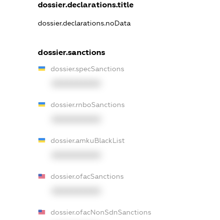
dossier.declarations.title
dossier.declarations.noData
dossier.sanctions
dossier.specSanctions
XXXXXXXXXX
dossier.rnboSanctions
XXXXXXXXXX
dossier.amkuBlackList
XXXXXXXXXX
dossier.ofacSanctions
XXXXXXXXXX
dossier.ofacNonSdnSanctions