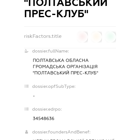
"ПОЛТАВСЬКИЙ
ПРЕС-КЛУБ"
riskFactors.title
0
0
0
dossier.fullName:
ПОЛТАВСЬКА ОБЛАСНА
ГРОМАДСЬКА ОРГАНІЗАЦІЯ
"ПОЛТАВСЬКИЙ ПРЕС-КЛУБ"
dossier.opfSubType:
-
dossier.edrpo:
34548636
dossier.foundersAndBenef: