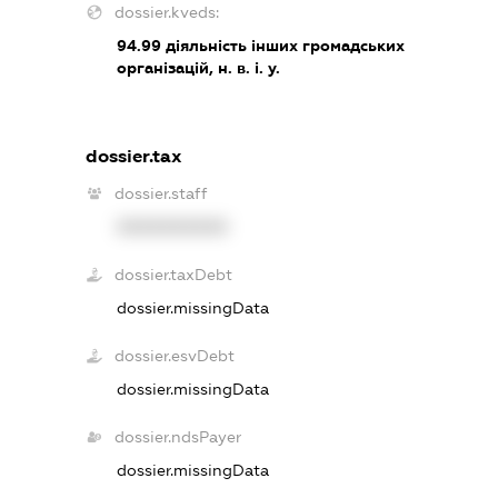
dossier.kveds:
94.99
діяльність інших громадських
організацій, н. в. і. у.
dossier.tax
dossier.staff
XXXXXXXXXX
dossier.taxDebt
dossier.missingData
dossier.esvDebt
dossier.missingData
dossier.ndsPayer
dossier.missingData