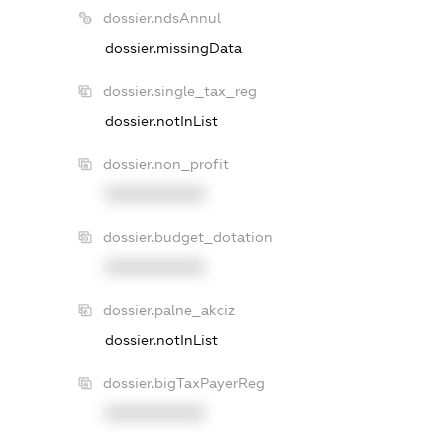
dossier.ndsAnnul
dossier.missingData
dossier.single_tax_reg
dossier.notInList
dossier.non_profit
XXXXXXXXXX
dossier.budget_dotation
XXXXXXXXXX
dossier.palne_akciz
dossier.notInList
dossier.bigTaxPayerReg
XXXXXXXXXX