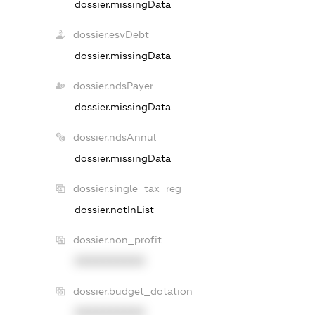
dossier.missingData
dossier.esvDebt
dossier.missingData
dossier.ndsPayer
dossier.missingData
dossier.ndsAnnul
dossier.missingData
dossier.single_tax_reg
dossier.notInList
dossier.non_profit
XXXXXXXXXX
dossier.budget_dotation
XXXXXXXXXX