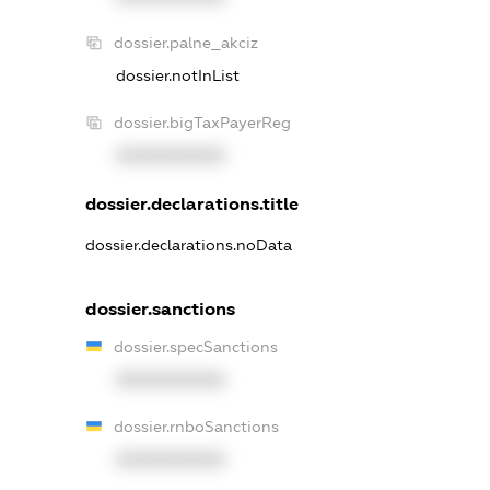
dossier.palne_akciz
dossier.notInList
dossier.bigTaxPayerReg
XXXXXXXXXX
dossier.declarations.title
dossier.declarations.noData
dossier.sanctions
dossier.specSanctions
XXXXXXXXXX
dossier.rnboSanctions
XXXXXXXXXX