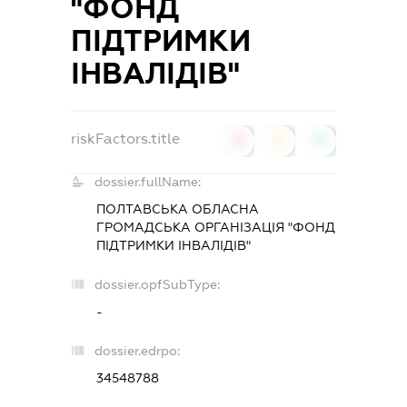
"ФОНД
ПІДТРИМКИ
ІНВАЛІДІВ"
riskFactors.title
0
0
0
dossier.fullName:
ПОЛТАВСЬКА ОБЛАСНА
ГРОМАДСЬКА ОРГАНІЗАЦІЯ "ФОНД
ПІДТРИМКИ ІНВАЛІДІВ"
dossier.opfSubType:
-
dossier.edrpo:
34548788