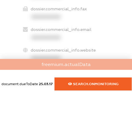
dossier.commercial_info.fax
XXXXXXXXXX
dossier.commercial_info.email
XXXXXXXXXX
dossier.commercial_info.website
XXXXXXXXXX
freemium.actualData
dossier.commercial_info.activity
XXXXXXXXXX
document.dueToDate
25.03.17
SEARCH.ONMONITORING
freemium.exampleText_1
freemium.exampleText_2
freemium.anonymousPerSearch2
FREEMIUM.DETAILS