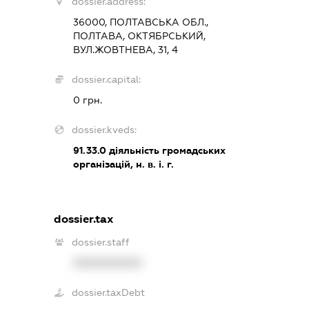
dossier.address:
36000, ПОЛТАВСЬКА ОБЛ.,
ПОЛТАВА, ОКТЯБРСЬКИЙ,
ВУЛ.ЖОВТНЕВА, 31, 4
dossier.capital:
0 грн.
dossier.kveds:
91.33.0
діяльність громадських
організацій, н. в. і. г.
dossier.tax
dossier.staff
XXXXXXXXXX
dossier.taxDebt