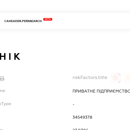
BETA
CAHEADER.PERSSEARCH
 І К
riskFactors.title
0
0
me:
ПРИВАТНЕ ПІДПРИЄМСТВО "
bType:
-
34549378
e: