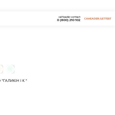
caHeader.contact
CAHEADER.GETTEST
0 (800) 210 102
0
ГАЛИКІН І К "