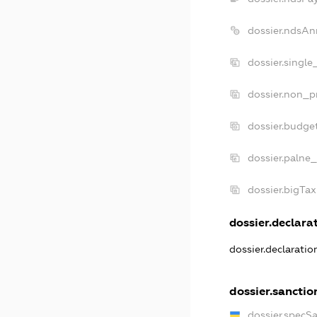
dossier.ndsAn
dossier.single
dossier.non_pr
dossier.budge
dossier.palne_
dossier.bigTa
dossier.declarat
dossier.declarati
dossier.sanctio
dossier.specS