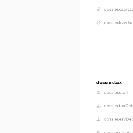
dossier.capital
dossier.kveds:
dossier.tax
dossier.staff
dossier.taxDe
dossier.esvDe
dossier.ndsPa