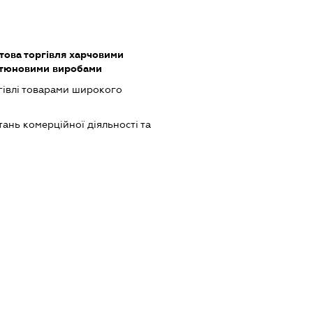
това торгівля харчовими
ютюновими виробами
гівлі товарами широкого
ань комерційної діяльності та