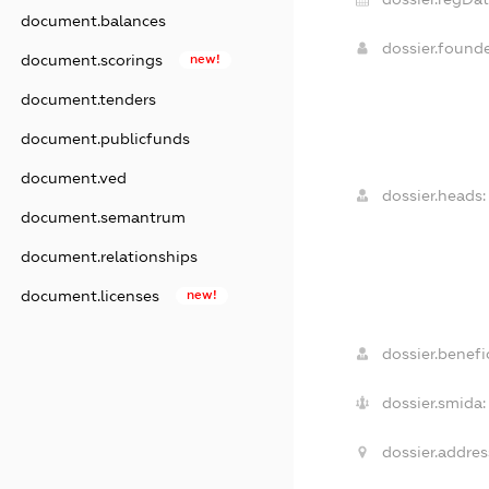
document.balances
dossier.found
document.scorings
new!
document.tenders
document.publicfunds
document.ved
dossier.heads:
document.semantrum
document.relationships
document.licenses
new!
dossier.benefic
dossier.smida:
dossier.addres