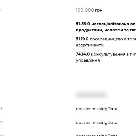
:
100 000 грн.
51.39.0
неспеціалізована оп
продуктами, напоями та т
51.19.0
посередництво в тор
асортименту
74.14.0
консультування з пит
управління
XXXXXXXXXX
bt
dossier.missingData
bt
dossier.missingData
yer