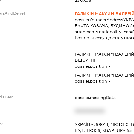
23.07.06
ersAndBenef:
ГАЛИКІН МАКСИМ ВАЛЕРІ
dossier.founderAddress
УКРА
БУХТА КОЗАЧА, БУДИНОК 6
statements.nationality:
Укра
Розмір внеску до статутног
ГАЛИКІН МАКСИМ ВАЛЕРІ
ВІДСУТНІ
dossier.position -
ГАЛИКІН МАКСИМ ВАЛЕРІ
dossier.position -
iaries:
dossier.missingData
XXXXXXXXXX
s:
УКРАЇНА, 99014, МІСТО С
БУДИНОК 6, КВАРТИРА 55