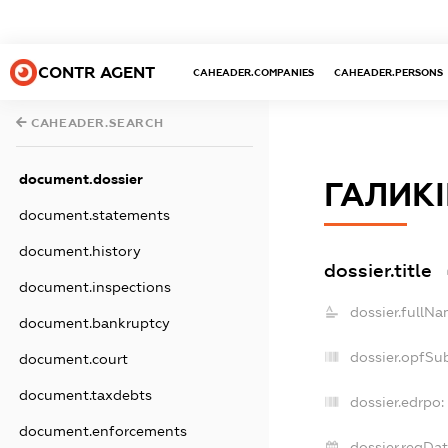
CONTR AGENT
CAHEADER.COMPANIES
CAHEADER.PERSONS
CAHEADER.SEARCH
document.dossier
ГАЛИКІН
document.statements
document.history
dossier.title
document.inspections
dossier.fullNa
document.bankruptcy
dossier.opfSu
document.court
document.taxdebts
dossier.edrpo:
document.enforcements
dossier.regDat