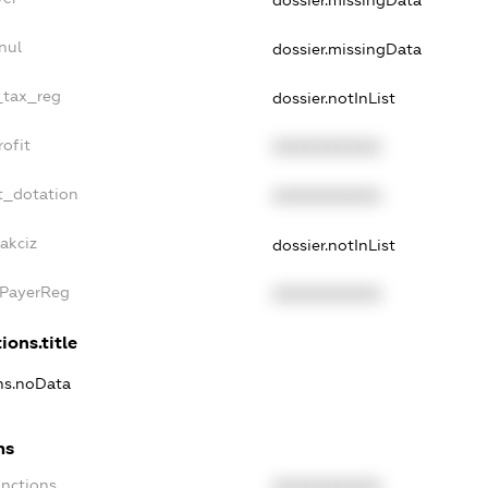
dossier.missingData
nul
dossier.missingData
_tax_reg
dossier.notInList
ofit
XXXXXXXXXX
t_dotation
XXXXXXXXXX
akciz
dossier.notInList
xPayerReg
XXXXXXXXXX
ions.title
ons.noData
ns
anctions
XXXXXXXXXX