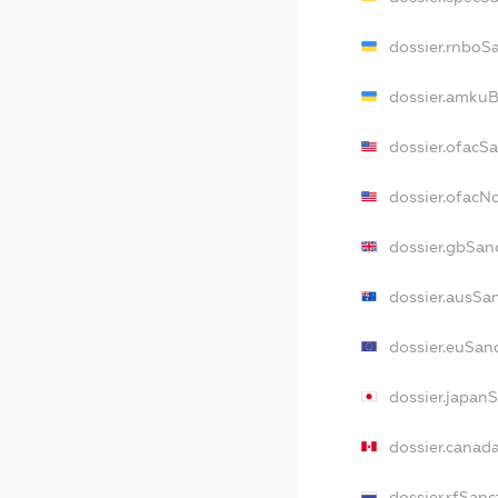
dossier.rnboS
dossier.amkuB
dossier.ofacS
dossier.ofac
dossier.gbSan
dossier.ausSa
dossier.euSan
dossier.japan
dossier.canad
dossier.rfSanc