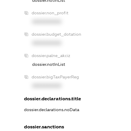
dossier.notInList
dossier.non_profit
XXXXXXXXXX
dossier.budget_dotation
XXXXXXXXXX
dossier.palne_akciz
dossier.notInList
dossier.bigTaxPayerReg
XXXXXXXXXX
dossier.declarations.title
dossier.declarations.noData
dossier.sanctions