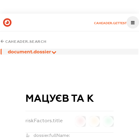
CAHEADER.GETTEST
CAHEADER.SEARCH
document.dossier
МАЦУЄВ ТА К
riskFactors.title
0
0
0
dossier.fullName: