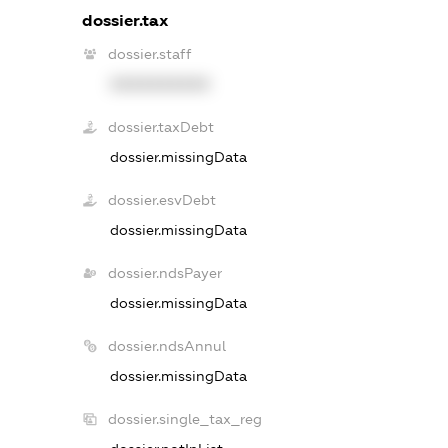
dossier.tax
dossier.staff
XXXXXXXXXX
dossier.taxDebt
dossier.missingData
dossier.esvDebt
dossier.missingData
dossier.ndsPayer
dossier.missingData
dossier.ndsAnnul
dossier.missingData
dossier.single_tax_reg