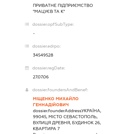
ПРИВАТНЕ ПІДПРИЄМСТВО
"МАЦУЄВ ТА К"
dossier.opfSubType:
-
dossier.edrpo:
34549528
dossier.regDate:
27.07.06
dossier.foundersAndBenef:
МІЩЕНКО МИХАЙЛО
ГЕННАДІЙОВИЧ
dossier.founderAddress
УКРАЇНА,
99045, МІСТО СЕВАСТОПОЛЬ,
ВУЛИЦЯ ДРЕВНЯ, БУДИНОК 26,
КВАРТИРА 7