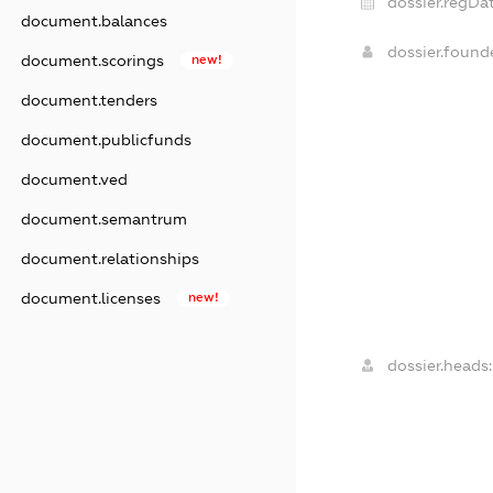
dossier.regDat
document.balances
dossier.foun
document.scorings
new!
document.tenders
document.publicfunds
document.ved
document.semantrum
document.relationships
document.licenses
new!
dossier.heads: