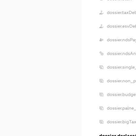
dossier.taxDe
dossier.esvDe
dossier.ndsPa
dossier.ndsA
dossier.singl
dossier.non_p
dossier.budg
dossier.palne
dossier.bigT
dossier.declarat