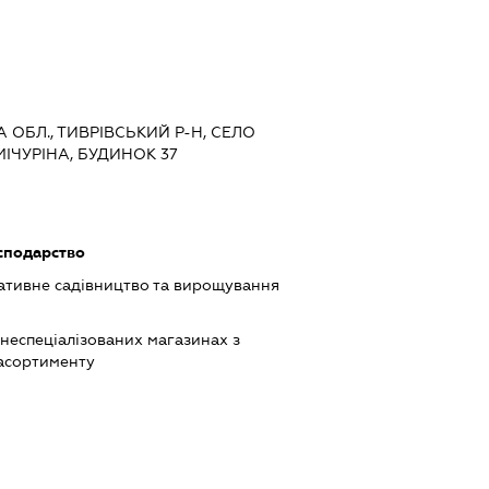
А ОБЛ., ТИВРІВСЬКИЙ Р-Н, СЕЛО
ІЧУРІНА, БУДИНОК 37
осподарство
ативне садівництво та вирощування
 неспеціалізованих магазинах з
асортименту