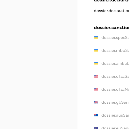
dossier.declarati
dossier.sanctio
dossier.specS
dossier.rnboS
dossier.amkuB
dossier.ofacS
dossier.ofac
dossier.gbSan
dossier.ausSa
dossier.euSan