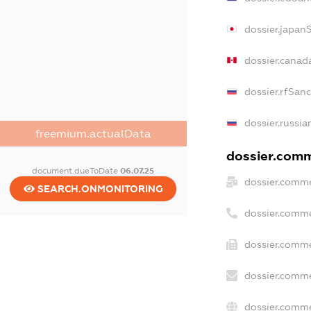
dossier.japan
dossier.canad
dossier.rfSan
dossier.russia
freemium.actualData
dossier.comme
document.dueToDate
06.07.25
dossier.comme
SEARCH.ONMONITORING
dossier.comme
dossier.comme
dossier.comme
dossier.comme