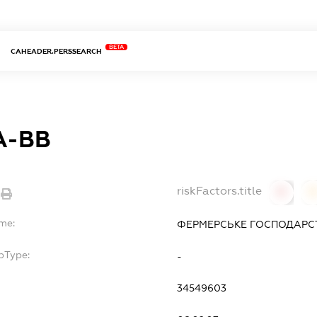
BETA
CAHEADER.PERSSEARCH
А-ВВ
riskFactors.title
0
ame:
ФЕРМЕРСЬКЕ ГОСПОДАРСТ
bType:
-
34549603