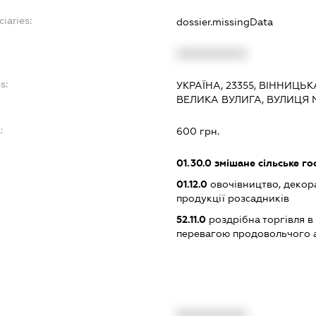
ciaries:
dossier.missingData
XXXXXXXXXX
s:
УКРАЇНА, 23355, ВІННИЦЬК
ВЕЛИКА ВУЛИГА, ВУЛИЦЯ М
:
600 грн.
01.30.0
змішане сільське г
01.12.0
овочівництво, декор
продукції розсадників
52.11.0
роздрібна торгівля в
перевагою продовольчого 
XXXXXXXXXX