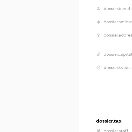
dossier.benefi
dossier.smida:
dossier.addres
dossier.capital
dossier.kveds:
dossier.tax
dossier.staff