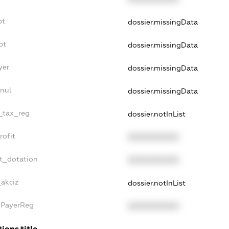
bt
dossier.missingData
bt
dossier.missingData
yer
dossier.missingData
nnul
dossier.missingData
e_tax_reg
dossier.notInList
rofit
XXXXXXXXXX
et_dotation
XXXXXXXXXX
_akciz
dossier.notInList
axPayerReg
XXXXXXXXXX
ions.title