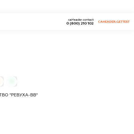
caHeader.contact
CAHEADER.GETTEST
0 (800) 210 102
0
0
ВО "РЕВУХА-ВВ"