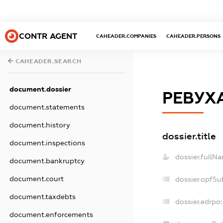
CONTR AGENT
CAHEADER.COMPANIES
CAHEADER.PERSONS
CAHEADER.SEARCH
document.dossier
РЕВУХ
document.statements
document.history
dossier.title
document.inspections
dossier.fullN
document.bankruptcy
document.court
dossier.opfSu
document.taxdebts
dossier.edrpo:
document.enforcements