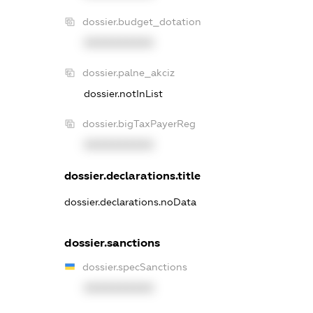
dossier.budget_dotation
XXXXXXXXXX
dossier.palne_akciz
dossier.notInList
dossier.bigTaxPayerReg
XXXXXXXXXX
dossier.declarations.title
dossier.declarations.noData
dossier.sanctions
dossier.specSanctions
XXXXXXXXXX