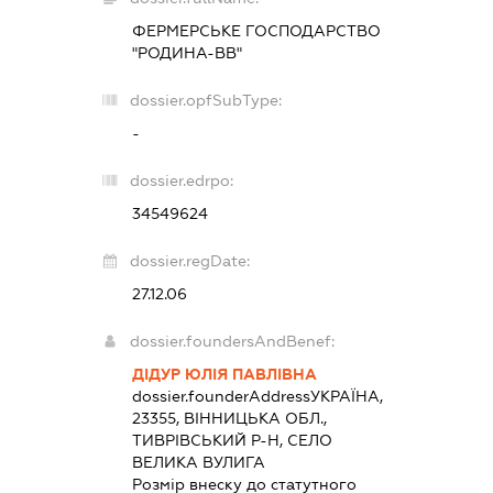
ФЕРМЕРСЬКЕ ГОСПОДАРСТВО
"РОДИНА-ВВ"
dossier.opfSubType:
-
dossier.edrpo:
34549624
dossier.regDate:
27.12.06
dossier.foundersAndBenef:
ДІДУР ЮЛІЯ ПАВЛІВНА
dossier.founderAddress
УКРАЇНА,
23355, ВІННИЦЬКА ОБЛ.,
ТИВРІВСЬКИЙ Р-Н, СЕЛО
ВЕЛИКА ВУЛИГА
Розмір внеску до статутного