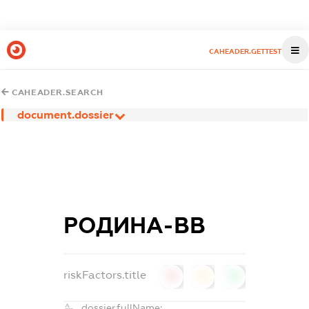
CAHEADER.GETTEST
CAHEADER.SEARCH
document.dossier
РОДИНА-ВВ
riskFactors.title
0
0
0
dossier.fullName: