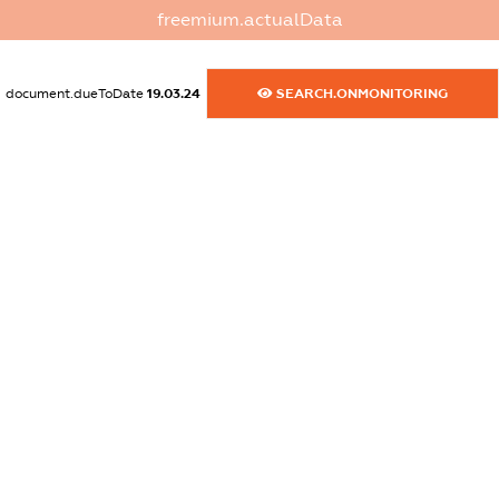
freemium.actualData
dossier.commercial_info.phone
XXXXXXXXXX
document.dueToDate
19.03.24
SEARCH.ONMONITORING
dossier.commercial_info.fax
XXXXXXXXXX
dossier.commercial_info.email
XXXXXXXXXX
dossier.commercial_info.website
XXXXXXXXXX
dossier.commercial_info.activity
XXXXXXXXXX
freemium.exampleText_1
freemium.exampleText_2