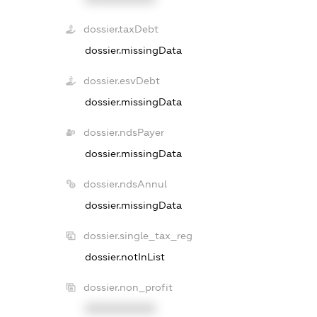
dossier.taxDebt
dossier.missingData
dossier.esvDebt
dossier.missingData
dossier.ndsPayer
dossier.missingData
dossier.ndsAnnul
dossier.missingData
dossier.single_tax_reg
dossier.notInList
dossier.non_profit
XXXXXXXXXX