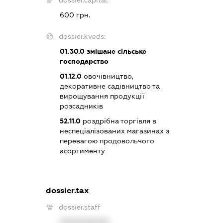
600 грн.
dossier.kveds:
01.30.0
змішане сільське
господарство
01.12.0
овочівництво,
декоративне садівництво та
вирощування продукції
розсадників
52.11.0
роздрібна торгівля в
неспеціалізованих магазинах з
перевагою продовольчого
асортименту
dossier.tax
dossier.staff
XXXXXXXXXX