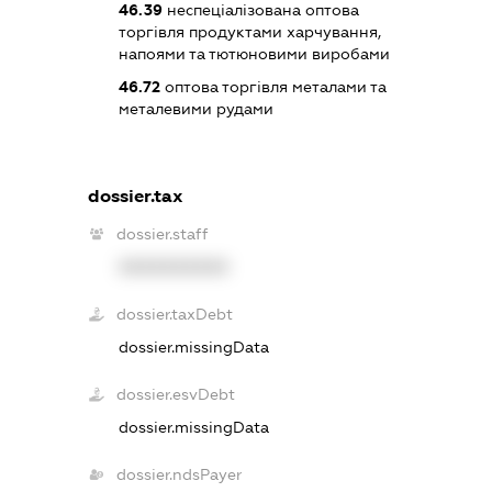
46.39
неспеціалізована оптова
торгівля продуктами харчування,
напоями та тютюновими виробами
46.72
оптова торгівля металами та
металевими рудами
dossier.tax
dossier.staff
XXXXXXXXXX
dossier.taxDebt
dossier.missingData
dossier.esvDebt
dossier.missingData
dossier.ndsPayer