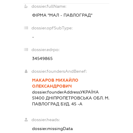
dossier.fullName:
ФІРМА "МАЛ - ПАВЛОГРАД"
dossier.opfSubType:
-
dossier.edrpo:
34549865
dossier.foundersAndBenef:
МАКАРОВ МИХАЙЛО
ОЛЕКСАНДРОВИЧ
dossier.founderAddress
УКРАЇНА
51400 ДНIПРОПЕТРОВСЬКА ОБЛ. М.
ПАВЛОГРАД БУД. 45 -А
dossier.heads:
dossier.missingData