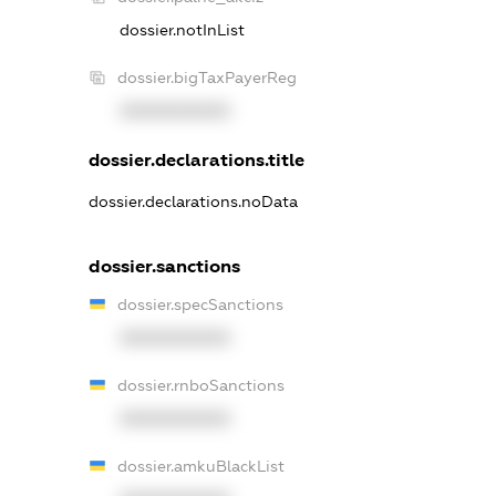
dossier.notInList
dossier.bigTaxPayerReg
XXXXXXXXXX
dossier.declarations.title
dossier.declarations.noData
dossier.sanctions
dossier.specSanctions
XXXXXXXXXX
dossier.rnboSanctions
XXXXXXXXXX
dossier.amkuBlackList