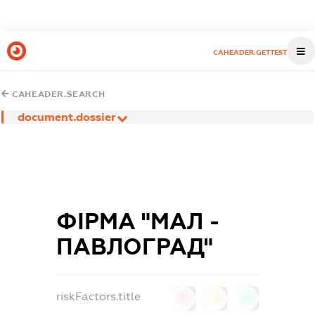
CAHEADER.GETTEST
CAHEADER.SEARCH
document.dossier
ФІРМА "МАЛ -
ПАВЛОГРАД"
riskFactors.title
0
0
0