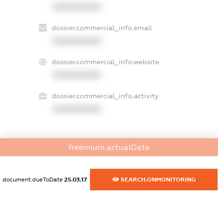
XXXXXXXXXX
dossier.commercial_info.email
XXXXXXXXXX
dossier.commercial_info.website
XXXXXXXXXX
dossier.commercial_info.activity
XXXXXXXXXX
freemium.actualData
freemium.exampleText_1
freemium.exampleText_2
freemium.anonymousPerSearch2
document.dueToDate
25.03.17
SEARCH.ONMONITORING
FREEMIUM.DETAILS
FREEMIUM.REGISTER