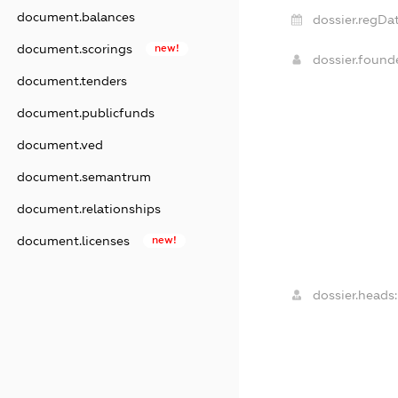
document.balances
dossier.regDat
document.scorings
new!
dossier.foun
document.tenders
document.publicfunds
document.ved
document.semantrum
document.relationships
document.licenses
new!
dossier.heads: