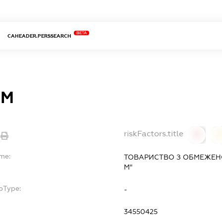
BETA
CAHEADER.PERSSEARCH
-М
riskFactors.title
0
ame:
ТОВАРИСТВО З ОБМЕЖЕНО
М"
bType:
-
34550425