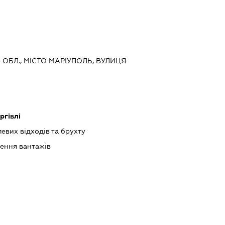
А ОБЛ., МІСТО МАРІУПОЛЬ, ВУЛИЦЯ
ргівлі
вих відходів та брухту
зення вантажів