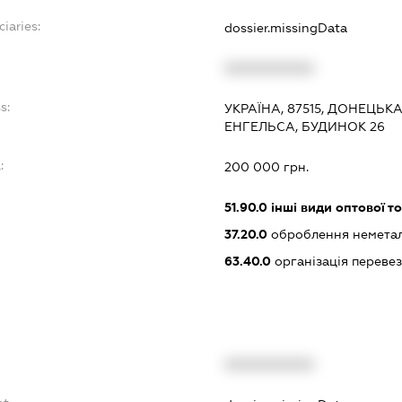
ciaries:
dossier.missingData
XXXXXXXXXX
s:
УКРАЇНА, 87515, ДОНЕЦЬК
ЕНГЕЛЬСА, БУДИНОК 26
:
200 000 грн.
51.90.0
інші види оптової то
37.20.0
оброблення неметале
63.40.0
організація переве
XXXXXXXXXX