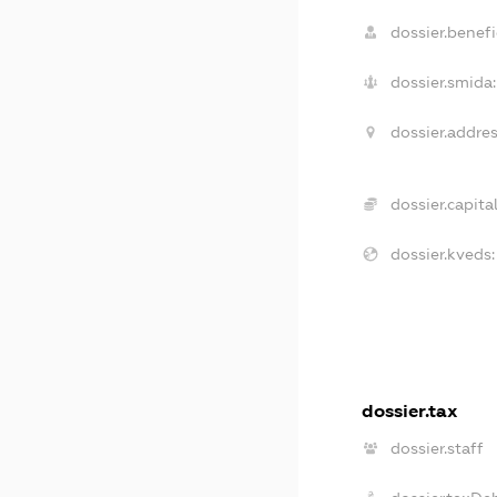
dossier.benefi
dossier.smida:
dossier.addres
dossier.capital
dossier.kveds:
dossier.tax
dossier.staff