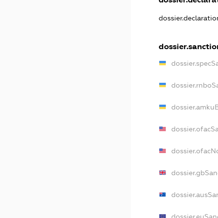
dossier.declarati
dossier.sanctio
dossier.specS
dossier.rnboS
dossier.amkuB
dossier.ofacS
dossier.ofac
dossier.gbSan
dossier.ausSa
dossier.euSan