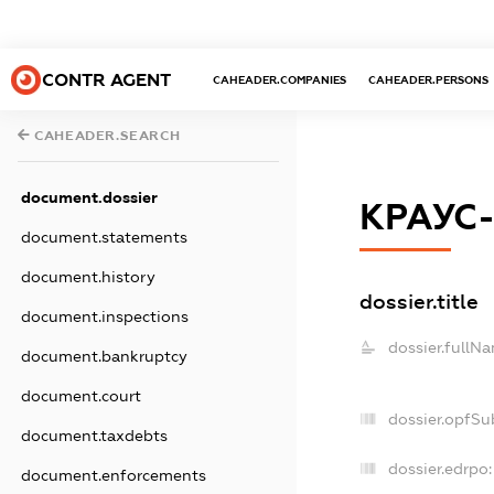
CONTR AGENT
CAHEADER.COMPANIES
CAHEADER.PERSONS
CAHEADER.SEARCH
document.dossier
КРАУС
document.statements
document.history
dossier.title
document.inspections
dossier.fullN
document.bankruptcy
document.court
dossier.opfSu
document.taxdebts
dossier.edrpo:
document.enforcements