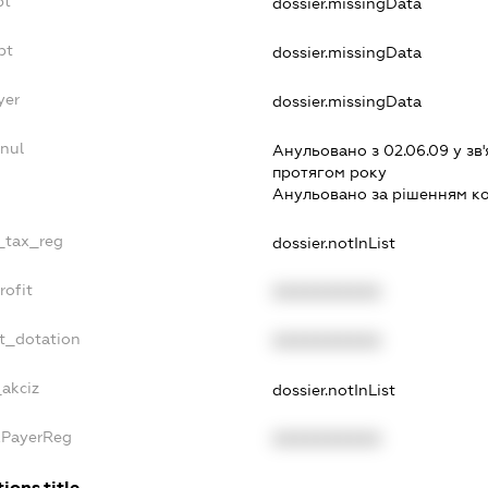
bt
dossier.missingData
bt
dossier.missingData
yer
dossier.missingData
nnul
Анульовано з 02.06.09 у зв'
протягом року
Анульовано за рiшенням к
e_tax_reg
dossier.notInList
rofit
XXXXXXXXXX
et_dotation
XXXXXXXXXX
_akciz
dossier.notInList
axPayerReg
XXXXXXXXXX
ions.title