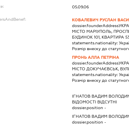
e:
05.09.06
dersAndBenef:
КОВАЛЕВИЧ РУСЛАН ВАС
dossier.founderAddress
УКРА
МІСТО МАРІУПОЛЬ, ПРОСП
БУДИНОК 101, КВАРТИРА 5
statements.nationality:
Укра
Розмір внеску до статутног
ПРОНЬ АЛЛА ПЕТРІНА
dossier.founderAddress
УКРА
МІСТО ДОКУЧАЄВСЬК, ВУЛ
statements.nationality:
Укра
Розмір внеску до статутног
ІГНАТОВ ВАДИМ ВОЛОДИ
ВІДОМОСТІ ВІДСУТНІ
dossier.position -
ІГНАТОВ ВАДИМ ВОЛОДИ
dossier.position -