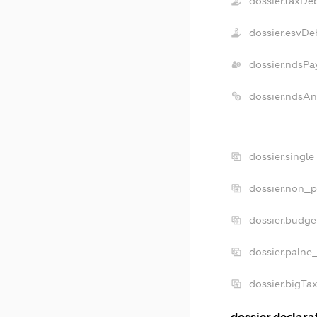
dossier.taxDe
dossier.esvDe
dossier.ndsPa
dossier.ndsA
dossier.singl
dossier.non_p
dossier.budg
dossier.palne
dossier.bigT
dossier.declarat