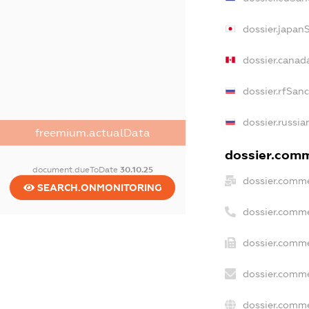
dossier.japan
dossier.canad
dossier.rfSan
dossier.russia
freemium.actualData
dossier.comme
document.dueToDate
30.10.25
dossier.comme
SEARCH.ONMONITORING
dossier.comme
dossier.comme
dossier.comme
dossier.comme