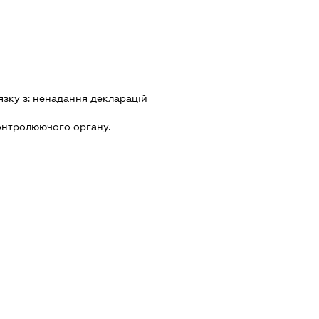
язку з:
ненадання декларацiй
онтролюючого органу.