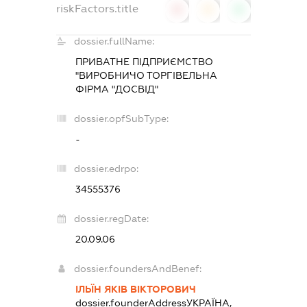
riskFactors.title
0
0
0
dossier.fullName:
ПРИВАТНЕ ПІДПРИЄМСТВО
"ВИРОБНИЧО ТОРГІВЕЛЬНА
ФІРМА "ДОСВІД"
dossier.opfSubType:
-
dossier.edrpo:
34555376
dossier.regDate:
20.09.06
dossier.foundersAndBenef:
ІЛЬЇН ЯКІВ ВІКТОРОВИЧ
dossier.founderAddress
УКРАЇНА,