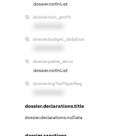
dossier.notInList
dossier.non_profit
XXXXXXXXXX
dossier.budget_dotation
XXXXXXXXXX
dossier.palne_akciz
dossier.notInList
dossier.bigTaxPayerReg
XXXXXXXXXX
dossier.declarations.title
dossier.declarations.noData
dossier.sanctions