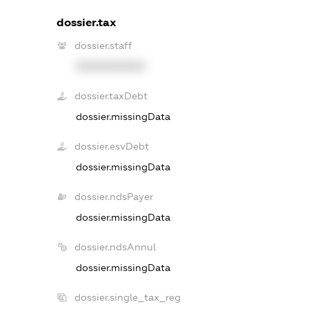
dossier.tax
dossier.staff
XXXXXXXXXX
dossier.taxDebt
dossier.missingData
dossier.esvDebt
dossier.missingData
dossier.ndsPayer
dossier.missingData
dossier.ndsAnnul
dossier.missingData
dossier.single_tax_reg