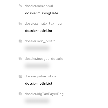
dossier.ndsAnnul
dossier.missingData
dossier.single_tax_reg
dossier.notInList
dossier.non_profit
XXXXXXXXXX
dossier.budget_dotation
XXXXXXXXXX
dossier.palne_akciz
dossier.notInList
dossier.bigTaxPayerReg
XXXXXXXXXX