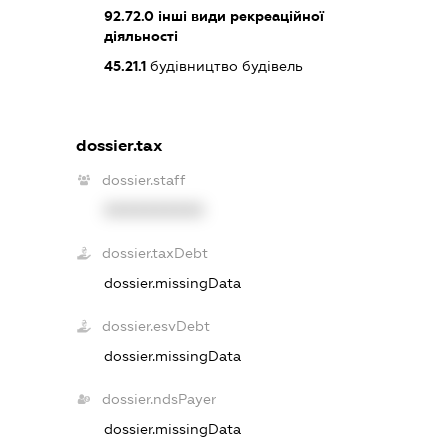
92.72.0
інші види рекреаційної
діяльності
45.21.1
будівництво будівель
dossier.tax
dossier.staff
XXXXXXXXXX
dossier.taxDebt
dossier.missingData
dossier.esvDebt
dossier.missingData
dossier.ndsPayer
dossier.missingData