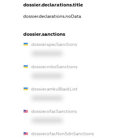
dossier.declarations.title
dossier.declarations.noData
dossier.sanctions
dossier.specSanctions
XXXXXXXXXX
dossier.rnboSanctions
XXXXXXXXXX
dossier.amkuBlackList
XXXXXXXXXX
dossier.ofacSanctions
XXXXXXXXXX
dossier.ofacNonSdnSanctions