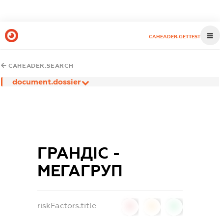
CAHEADER.GETTEST
CAHEADER.SEARCH
document.dossier
ГРАНДІС -
МЕГАГРУП
riskFactors.title
0
0
0