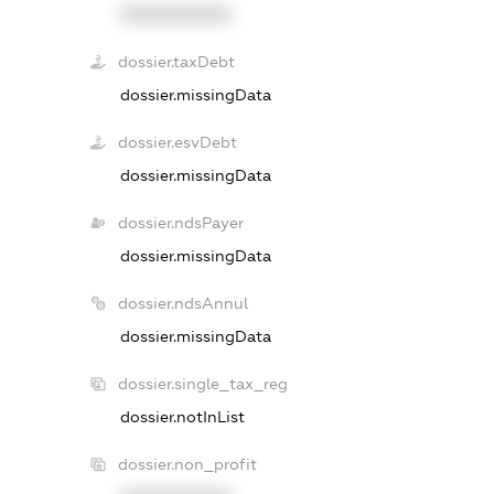
XXXXXXXXXX
dossier.taxDebt
dossier.missingData
dossier.esvDebt
dossier.missingData
dossier.ndsPayer
dossier.missingData
dossier.ndsAnnul
dossier.missingData
dossier.single_tax_reg
dossier.notInList
dossier.non_profit