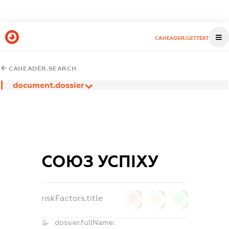
CAHEADER.GETTEST
CAHEADER.SEARCH
document.dossier
СОЮЗ УСПІХУ
riskFactors.title
0
0
0
dossier.fullName: