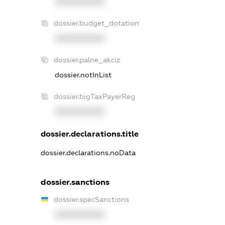
XXXXXXXXXX
dossier.budget_dotation
XXXXXXXXXX
dossier.palne_akciz
dossier.notInList
dossier.bigTaxPayerReg
XXXXXXXXXX
dossier.declarations.title
dossier.declarations.noData
dossier.sanctions
dossier.specSanctions
XXXXXXXXXX