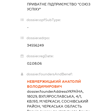
ПРИВАТНЕ ПІДПРИЄМСТВО "СОЮЗ
УСПІХУ"
dossier.opfSubType:
-
dossier.edrpo:
34556249
dossier.regDate:
02.08.06
dossier.foundersAndBenef:
НЕВМЕРЖИЦЬКИЙ АНАТОЛІЙ
ВОЛОДИМИРОВИЧ
dossier.founderAddress
УКРАЇНА,
18029, ВУЛ.ЯРОСЛАВСЬКА, 4/1,
КВ.193, М.ЧЕРКАСИ, СОСНІВСЬКИЙ
РАЙОН, ЧЕРКАСЬКА ОБЛАСТЬ