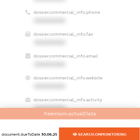
dossier.commercial_info.phone
XXXXXXXXXX
dossier.commercial_info.fax
XXXXXXXXXX
dossier.commercial_info.email
XXXXXXXXXX
dossier.commercial_info.website
XXXXXXXXXX
dossier.commercial_info.activity
XXXXXXXXXX
freemium.actualData
document.dueToDate
30.06.25
SEARCH.ONMONITORING
freemium.exampleText_1