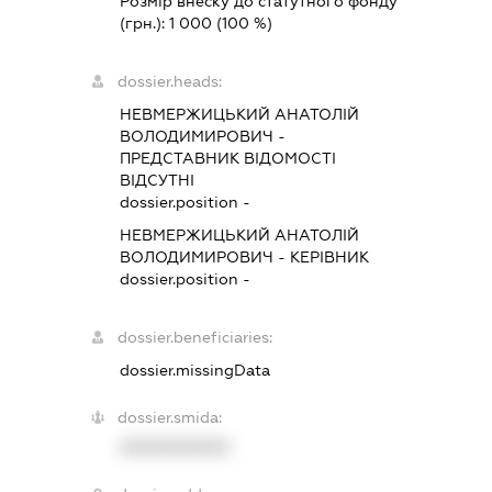
Розмір внеску до статутного фонду
(грн.):
1 000
(100 %)
dossier.heads:
НЕВМЕРЖИЦЬКИЙ АНАТОЛІЙ
ВОЛОДИМИРОВИЧ
-
ПРЕДСТАВНИК
ВІДОМОСТІ
ВІДСУТНІ
dossier.position -
НЕВМЕРЖИЦЬКИЙ АНАТОЛІЙ
ВОЛОДИМИРОВИЧ
-
КЕРІВНИК
dossier.position -
dossier.beneficiaries:
dossier.missingData
dossier.smida:
XXXXXXXXXX