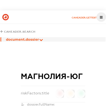
CAHEADER.GETTEST
CAHEADER.SEARCH
document.dossier
МАГНОЛИЯ-ЮГ
riskFactors.title
0
0
0
dossier.fullName: