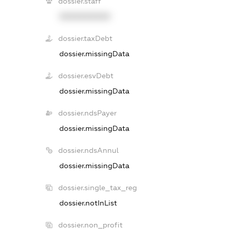
dossier.staff
XXXXXXXXXX
dossier.taxDebt
dossier.missingData
dossier.esvDebt
dossier.missingData
dossier.ndsPayer
dossier.missingData
dossier.ndsAnnul
dossier.missingData
dossier.single_tax_reg
dossier.notInList
dossier.non_profit