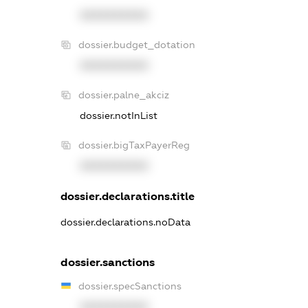
XXXXXXXXXX
dossier.budget_dotation
XXXXXXXXXX
dossier.palne_akciz
dossier.notInList
dossier.bigTaxPayerReg
XXXXXXXXXX
dossier.declarations.title
dossier.declarations.noData
dossier.sanctions
dossier.specSanctions
XXXXXXXXXX