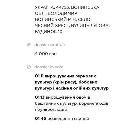
УКРАЇНА, 44753, ВОЛИНСЬКА
ОБЛ., ВОЛОДИМИР-
ВОЛИНСЬКИЙ Р-Н, СЕЛО
ЧЕСНИЙ ХРЕСТ, ВУЛИЦЯ ЛУГОВА,
БУДИНОК 10
dossier.capital:
4 000 грн.
dossier.kveds:
01.11
вирощування зернових
культур (крім рису), бобових
культур і насіння олійних культур
01.13
вирощування овочів і
баштанних культур, коренеплодів
і бульбоплодів
01.46
розведення свиней