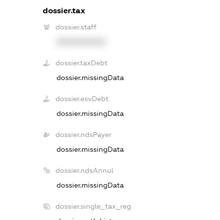
dossier.tax
dossier.staff
XXXXXXXXXX
dossier.taxDebt
dossier.missingData
dossier.esvDebt
dossier.missingData
dossier.ndsPayer
dossier.missingData
dossier.ndsAnnul
dossier.missingData
dossier.single_tax_reg