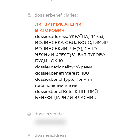
dossier.beneficiaries:
ЛИТВИНЧУК АНДРІЙ
ВІКТОРОВИЧ
dossier.address:
УКРАЇНА, 44753,
ВОЛИНСЬКА ОБЛ., ВОЛОДИМИР-
ВОЛИНСЬКИЙ Р-Н(З), СЕЛО
ЧЕСНИЙ ХРЕСТ(З), ВУЛ.ЛУГОВА,
БУДИНОК 10
dossier.nationality:
Україна
dossier.benefInterest:
100
dossier.benefType:
Прямий
вирішальний вплив
dossier.benefRole:
КІНЦЕВИЙ
БЕНЕФІЦІАРНИЙ ВЛАСНИК
dossier.smida:
XXXXXXXXXX
dossier.address: