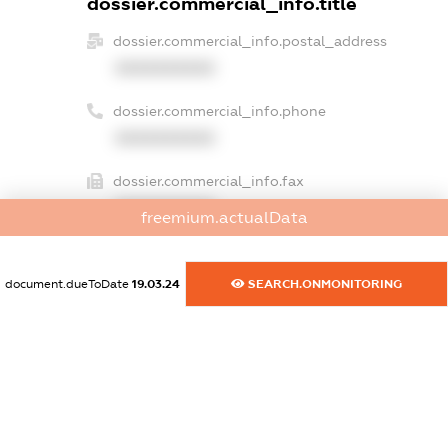
dossier.commercial_info.title
dossier.commercial_info.postal_address
XXXXXXXXXX
dossier.commercial_info.phone
XXXXXXXXXX
dossier.commercial_info.fax
XXXXXXXXXX
freemium.actualData
dossier.commercial_info.email
XXXXXXXXXX
document.dueToDate
19.03.24
SEARCH.ONMONITORING
dossier.commercial_info.website
XXXXXXXXXX
dossier.commercial_info.activity
XXXXXXXXXX