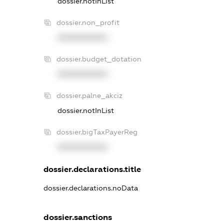
dossier.notInList
dossier.non_profit
XXXXXXXXXX
dossier.budget_dotation
XXXXXXXXXX
dossier.palne_akciz
dossier.notInList
dossier.bigTaxPayerReg
XXXXXXXXXX
dossier.declarations.title
dossier.declarations.noData
dossier.sanctions