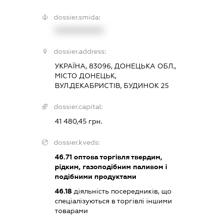
dossier.smida:
XXXXXXXXXX
dossier.address:
УКРАЇНА, 83096, ДОНЕЦЬКА ОБЛ.,
МІСТО ДОНЕЦЬК,
ВУЛ.ДЕКАБРИСТІВ, БУДИНОК 25
dossier.capital:
41 480,45 грн.
dossier.kveds:
46.71
оптова торгівля твердим,
рідким, газоподібним паливом і
подібними продуктами
46.18
діяльність посередників, що
спеціалізуються в торгівлі іншими
товарами