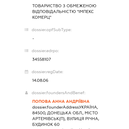
ТОВАРИСТВО З ОБМЕЖЕНОЮ
ВІДПОВІДАЛЬНІСТЮ "ІМПЕКС
КОМЕРЦ"
dossier.opfSubType:
-
dossier.edrpo:
34558107
dossier.regDate:
14.08.06
dossier.foundersAndBenef:
ПОПОВА АННА АНДРІЇВНА
dossier.founderAddress
УКРАЇНА,
84500, ДОНЕЦЬКА ОБЛ., МІСТО
АРТЕМІВСЬК(П), ВУЛИЦЯ РІЧНА,
БУДИНОК 60