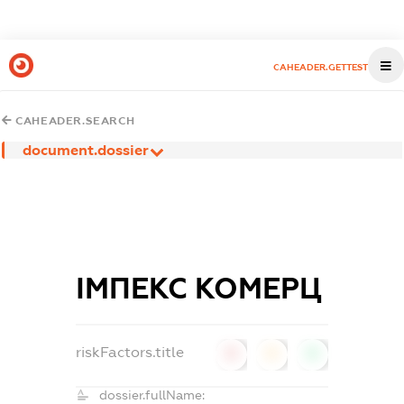
CAHEADER.GETTEST
CAHEADER.SEARCH
document.dossier
ІМПЕКС КОМЕРЦ
riskFactors.title
0
0
0
dossier.fullName: