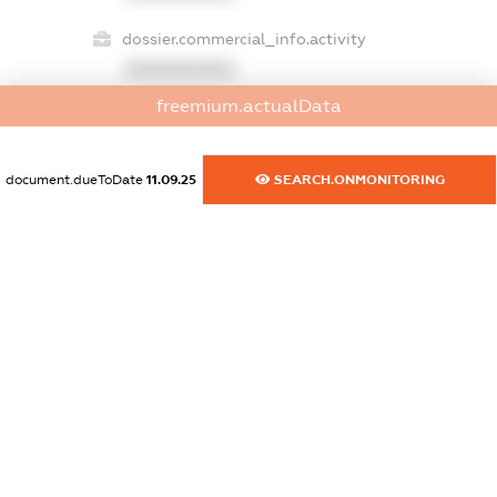
dossier.commercial_info.activity
XXXXXXXXXX
freemium.actualData
freemium.exampleText_1
document.dueToDate
11.09.25
SEARCH.ONMONITORING
freemium.exampleText_2
freemium.anonymousPerSearch2
FREEMIUM.DETAILS
FREEMIUM.REGISTER