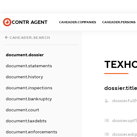
CONTR AGENT
CAHEADER.COMPANIES
CAHEADER.PERSONS
CAHEADER.SEARCH
document.dossier
ТЕХНО
document.statements
document.history
dossier.titl
document.inspections
document.bankruptcy
dossier.ful
document.court
dossier.opf
document.taxdebts
document.enforcements
dossier.edrp