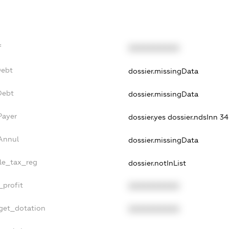
f
XXXXXXXXXX
Debt
dossier.missingData
Debt
dossier.missingData
Payer
dossier.yes
dossier.ndsInn 
Annul
dossier.missingData
gle_tax_reg
dossier.notInList
_profit
XXXXXXXXXX
dget_dotation
XXXXXXXXXX