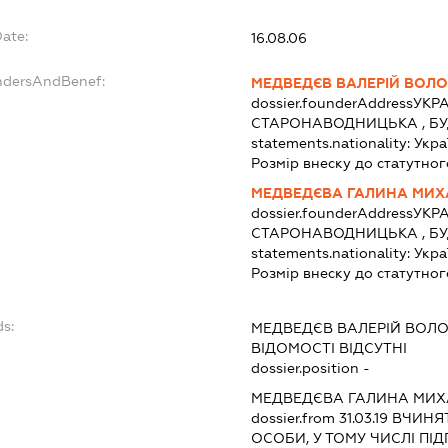
Date:
16.08.06
undersAndBenef:
МЕДВЕДЄВ ВАЛЕРІЙ ВОЛ
dossier.founderAddress
УКРА
СТАРОНАВОДНИЦЬКА , БУД
statements.nationality:
Укра
Розмір внеску до статутног
МЕДВЕДЄВА ГАЛИНА МИХ
dossier.founderAddress
УКРА
СТАРОНАВОДНИЦЬКА , БУД
statements.nationality:
Укра
Розмір внеску до статутног
ds:
МЕДВЕДЄВ ВАЛЕРІЙ ВОЛ
ВІДОМОСТІ ВІДСУТНІ
dossier.position -
МЕДВЕДЄВА ГАЛИНА МИХ
dossier.from 31.03.19
ВЧИНЯТ
ОСОБИ, У ТОМУ ЧИСЛІ П