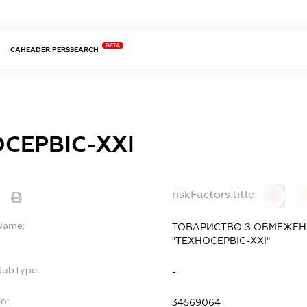
BETA
CAHEADER.PERSSEARCH
СЕРВІС-ХХІ
riskFactors.title
e
0
lName:
ТОВАРИСТВО З ОБМЕЖЕН
"ТЕХНОСЕРВІС-ХХІ"
SubType:
-
o:
34569064