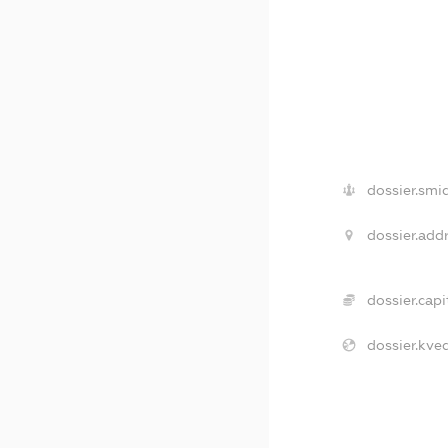
dossier.smi
dossier.addr
dossier.capi
dossier.kved