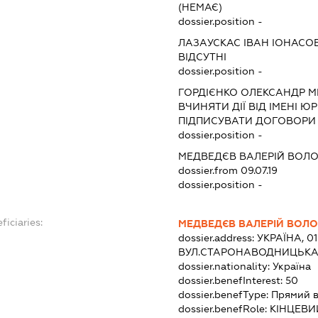
(НЕМАЄ)
dossier.position -
ЛАЗАУСКАС ІВАН ІОНАСО
ВІДСУТНІ
dossier.position -
ГОРДІЄНКО ОЛЕКСАНДР 
ВЧИНЯТИ ДІЇ ВІД ІМЕНІ Ю
ПІДПИСУВАТИ ДОГОВОРИ
dossier.position -
МЕДВЕДЄВ ВАЛЕРІЙ ВОЛ
dossier.from 09.07.19
dossier.position -
ficiaries:
МЕДВЕДЄВ ВАЛЕРІЙ ВОЛ
dossier.address:
УКРАЇНА, 01
ВУЛ.СТАРОНАВОДНИЦЬКА, 
dossier.nationality:
Україна
dossier.benefInterest:
50
dossier.benefType:
Прямий 
dossier.benefRole:
КІНЦЕВИ