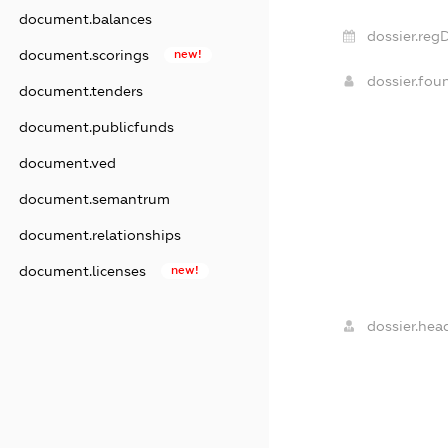
document.balances
dossier.reg
document.scorings
new!
dossier.fo
document.tenders
document.publicfunds
document.ved
document.semantrum
document.relationships
document.licenses
new!
dossier.hea