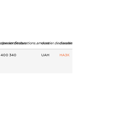
ns.personStatus
dossier.declarations.amount
dossier.declarations.currency
dossier.declarations.source
400 340
UAH
НАЗК