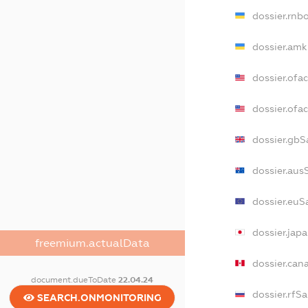
dossier.rnb
dossier.amk
dossier.ofa
dossier.of
dossier.gbS
dossier.aus
dossier.euS
dossier.jap
freemium.actualData
dossier.can
document.dueToDate
22.04.24
dossier.rfS
SEARCH.ONMONITORING