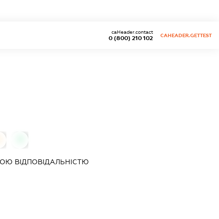
caHeader.contact
CAHEADER.GETTEST
0 (800) 210 102
0
0
ОЮ ВІДПОВІДАЛЬНІСТЮ