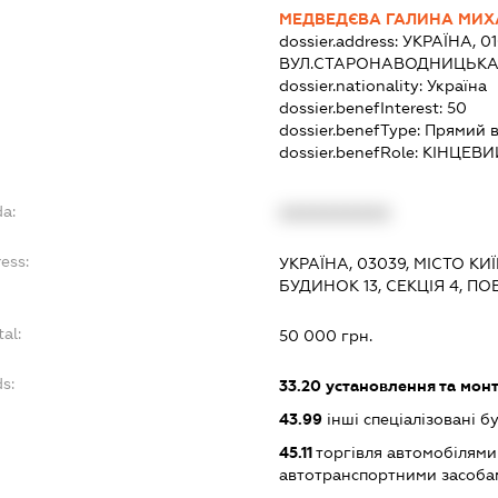
МЕДВЕДЄВА ГАЛИНА МИХ
dossier.address:
УКРАЇНА, 01
ВУЛ.СТАРОНАВОДНИЦЬКА, 
dossier.nationality:
Україна
dossier.benefInterest:
50
dossier.benefType:
Прямий 
dossier.benefRole:
КІНЦЕВИ
da:
XXXXXXXXXX
ess:
УКРАЇНА, 03039, МІСТО КИ
БУДИНОК 13, СЕКЦІЯ 4, П
tal:
50 000 грн.
s:
33.20
установлення та монт
43.99
інші спеціалізовані буд
45.11
торгівля автомобілями
автотранспортними засоба