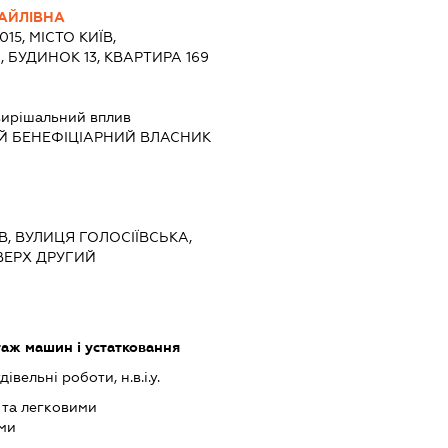
АЙЛІВНА
015, МІСТО КИЇВ,
БУДИНОК 13, КВАРТИРА 169
вирішальний вплив
Й БЕНЕФІЦІАРНИЙ ВЛАСНИК
ЇВ, ВУЛИЦЯ ГОЛОСІЇВСЬКА,
ОВЕРХ ДРУГИЙ
аж машин і устатковання
івельні роботи, н.в.і.у.
 та легковими
ми