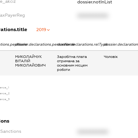
ne_akciz
dossier.notInList
TaxPayerReg
XXXXXXXXXX
ations.title
2019
rations.pepName
dossier.declarations.personName
dossier.declarations.relType
dossier.declaratio
МИКОЛАЙЧУК
Заробітна плата
Чоловік
ВІТАЛІЙ
отримана за
МИКОЛАЙОВИЧ
основним місцем
роботи
cense_1
cense_2
cense_3
ions
cSanctions
XXXXXXXXXX