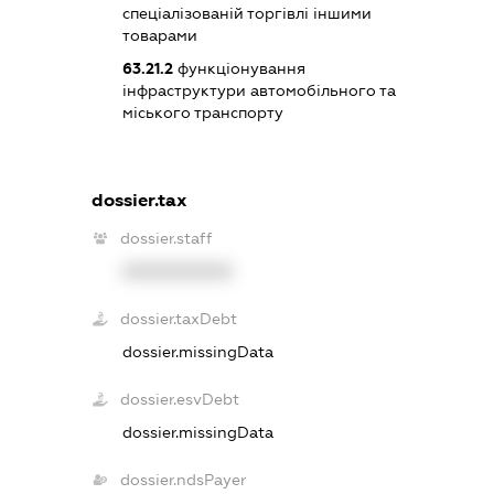
спеціалізованій торгівлі іншими
товарами
63.21.2
функціонування
інфраструктури автомобільного та
міського транспорту
dossier.tax
dossier.staff
XXXXXXXXXX
dossier.taxDebt
dossier.missingData
dossier.esvDebt
dossier.missingData
dossier.ndsPayer