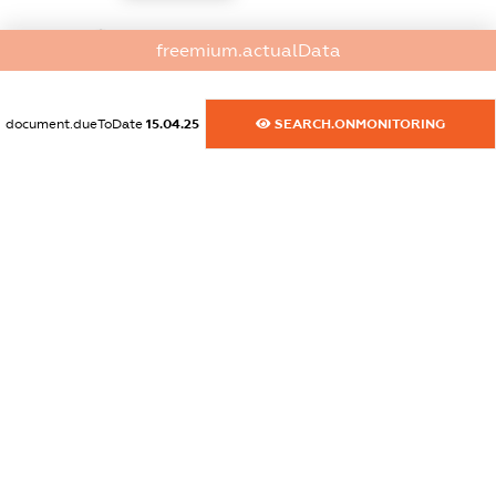
dossier.commercial_info.website
freemium.actualData
XXXXXXXXXX
dossier.commercial_info.activity
document.dueToDate
15.04.25
SEARCH.ONMONITORING
XXXXXXXXXX
freemium.exampleText_1
freemium.exampleText_2
freemium.anonymousPerSearch2
FREEMIUM.DETAILS
FREEMIUM.REGISTER