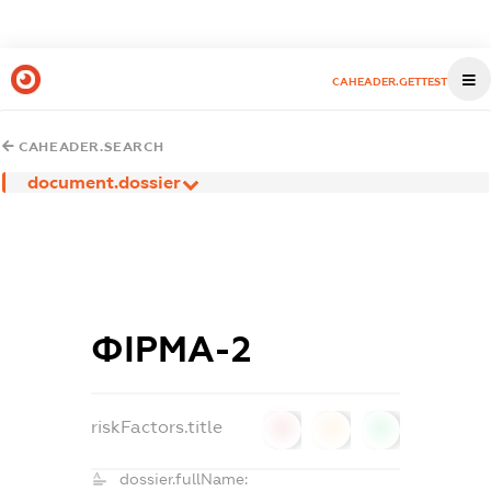
CAHEADER.GETTEST
CAHEADER.SEARCH
document.dossier
ФІРМА-2
riskFactors.title
0
0
0
dossier.fullName: