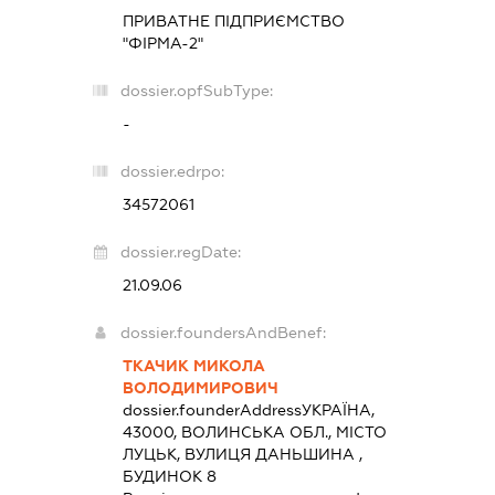
ПРИВАТНЕ ПІДПРИЄМСТВО
"ФІРМА-2"
dossier.opfSubType:
-
dossier.edrpo:
34572061
dossier.regDate:
21.09.06
dossier.foundersAndBenef:
ТКАЧИК МИКОЛА
ВОЛОДИМИРОВИЧ
dossier.founderAddress
УКРАЇНА,
43000, ВОЛИНСЬКА ОБЛ., МІСТО
ЛУЦЬК, ВУЛИЦЯ ДАНЬШИНА ,
БУДИНОК 8