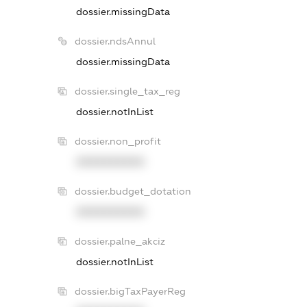
dossier.missingData
dossier.ndsAnnul
dossier.missingData
dossier.single_tax_reg
dossier.notInList
dossier.non_profit
XXXXXXXXXX
dossier.budget_dotation
XXXXXXXXXX
dossier.palne_akciz
dossier.notInList
dossier.bigTaxPayerReg