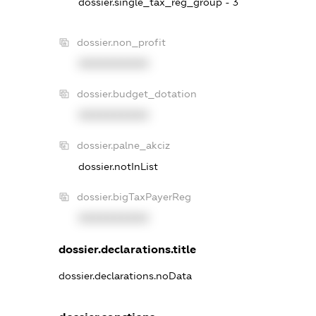
dossier.single_tax_reg_group - 3
dossier.non_profit
XXXXXXXXXX
dossier.budget_dotation
XXXXXXXXXX
dossier.palne_akciz
dossier.notInList
dossier.bigTaxPayerReg
XXXXXXXXXX
dossier.declarations.title
dossier.declarations.noData