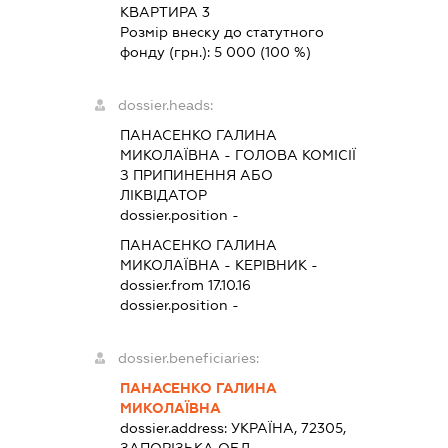
КВАРТИРА 3
Розмір внеску до статутного
фонду (грн.):
5 000
(100 %)
dossier.heads:
ПАНАСЕНКО ГАЛИНА
МИКОЛАЇВНА
-
ГОЛОВА КОМІСІЇ
З ПРИПИНЕННЯ АБО
ЛІКВІДАТОР
dossier.position -
ПАНАСЕНКО ГАЛИНА
МИКОЛАЇВНА
-
КЕРІВНИК
-
dossier.from 17.10.16
dossier.position -
dossier.beneficiaries:
ПАНАСЕНКО ГАЛИНА
МИКОЛАЇВНА
dossier.address:
УКРАЇНА, 72305,
ЗАПОРІЗЬКА ОБЛ.,