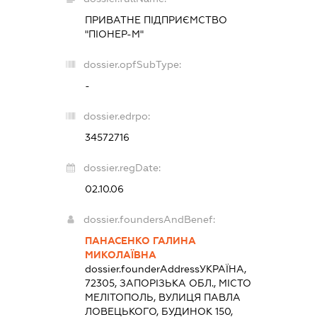
ПРИВАТНЕ ПІДПРИЄМСТВО
"ПІОНЕР-М"
dossier.opfSubType:
-
dossier.edrpo:
34572716
dossier.regDate:
02.10.06
dossier.foundersAndBenef:
ПАНАСЕНКО ГАЛИНА
МИКОЛАЇВНА
dossier.founderAddress
УКРАЇНА,
72305, ЗАПОРІЗЬКА ОБЛ., МІСТО
МЕЛІТОПОЛЬ, ВУЛИЦЯ ПАВЛА
ЛОВЕЦЬКОГО, БУДИНОК 150,