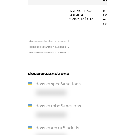
ПАНАСЕНКО
Кінцевий
ГАЛИНА
бенефіціарний
МИКОЛАЇВНА
власник
(контролер)
dossier.declarations.license_1
dossier.declarations.license_2
dossier.declarations.license_3
dossier.sanctions
dossier.specSanctions
XXXXXXXXXX
dossier.rnboSanctions
XXXXXXXXXX
dossier.amkuBlackList