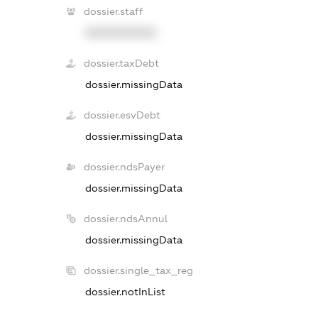
dossier.staff
XXXXXXXXXX
dossier.taxDebt
dossier.missingData
dossier.esvDebt
dossier.missingData
dossier.ndsPayer
dossier.missingData
dossier.ndsAnnul
dossier.missingData
dossier.single_tax_reg
dossier.notInList