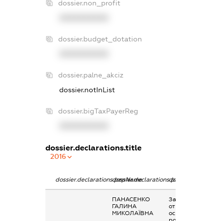
dossier.non_profit
XXXXXXXXXX
dossier.budget_dotation
XXXXXXXXXX
dossier.palne_akciz
dossier.notInList
dossier.bigTaxPayerReg
XXXXXXXXXX
dossier.declarations.title
2016
dossier.declarations.pepName
dossier.declarations.personName
dossier.declaratio
ПАНАСЕНКО
Заробітна плата
ГАЛИНА
отримана за
МИКОЛАЇВНА
основним місцем
роботи