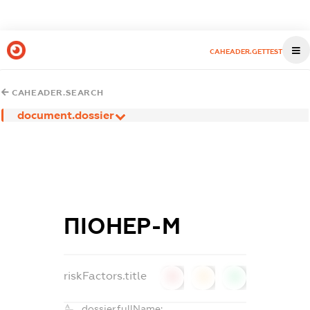
CAHEADER.GETTEST
CAHEADER.SEARCH
document.dossier
ПІОНЕР-М
riskFactors.title
0
0
0
dossier.fullName: