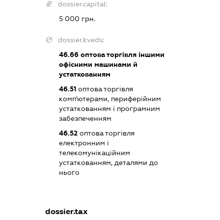
dossier.capital:
5 000 грн.
dossier.kveds:
46.66
оптова торгівля іншими
офісними машинами й
устаткованням
46.51
оптова торгівля
комп'ютерами, периферійним
устаткованням і програмним
забезпеченням
46.52
оптова торгівля
електронним і
телекомунікаційним
устаткованням, деталями до
нього
dossier.tax