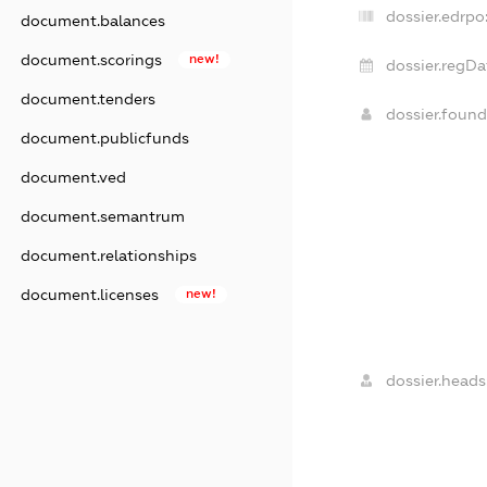
dossier.edrpo
document.balances
document.scorings
new!
dossier.regDa
document.tenders
dossier.foun
document.publicfunds
document.ved
document.semantrum
document.relationships
document.licenses
new!
dossier.heads