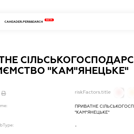
BETA
CAHEADER.PERSSEARCH
ТНЕ СІЛЬСЬКОГОСПОДАРС
ИЄМСТВО "КАМ"ЯНЕЦЬКЕ"
riskFactors.title
0
ame:
ПРИВАТНЕ СІЛЬСЬКОГОС
"КАМ"ЯНЕЦЬКЕ"
ubType:
-