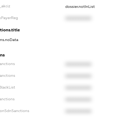
_akciz
dossier.notInList
axPayerReg
XXXXXXXXXX
tions.title
ions.noData
ons
anctions
XXXXXXXXXX
Sanctions
XXXXXXXXXX
BlackList
XXXXXXXXXX
anctions
XXXXXXXXXX
NonSdnSanctions
XXXXXXXXXX