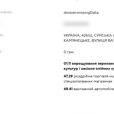
ciaries:
dossier.missingData
:
XXXXXXXXXX
ss:
УКРАЇНА, 42652, СУМСЬКА
КАМ'ЯНЕЦЬКЕ, ВУЛИЦЯ ВА
l:
0 грн.
:
01.11
вирощування зернових 
культур і насіння олійних 
47.29
роздрібна торгівля і
спеціалізованих магазинах
49.41
вантажний автомобіл