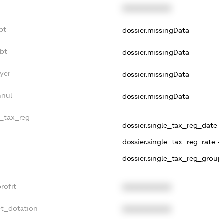
XXXXXXXXXX
bt
dossier.missingData
ebt
dossier.missingData
yer
dossier.missingData
nnul
dossier.missingData
e_tax_reg
dossier.single_tax_reg_date -
dossier.single_tax_reg_rate 
dossier.single_tax_reg_grou
rofit
XXXXXXXXXX
et_dotation
XXXXXXXXXX