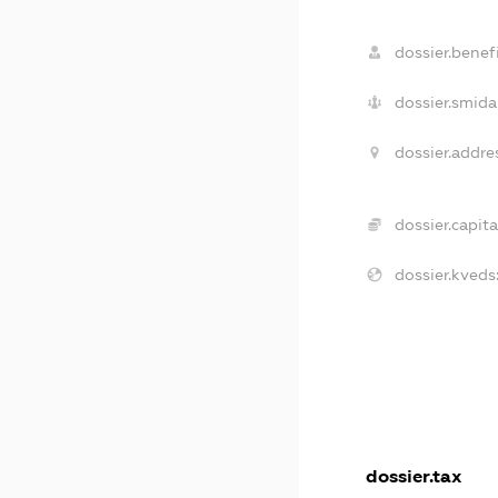
dossier.benefi
dossier.smida
dossier.addre
dossier.capita
dossier.kveds
dossier.tax