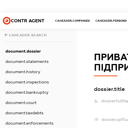
CONTR AGENT
CAHEADER.COMPANIES
CAHEADER.PERSONS
CAHEADER.SEARCH
document.dossier
ПРИВА
document.statements
ПІДПР
document.history
document.inspections
dossier.title
document.bankruptcy
dossier.fullN
document.court
document.taxdebts
dossier.opfS
document.enforcements