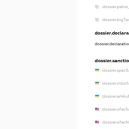
dossier.palne
dossier.bigT
dossier.declara
dossier.declarat
dossier.sancti
dossier.specS
dossier.rnbo
dossier.amku
dossier.ofacS
dossier.ofac