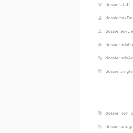
dossier.staff
dossier.taxDe
dossier.esvD
dossier.ndsPa
dossier.ndsA
dossier.singl
dossier.non_p
dossier.budg