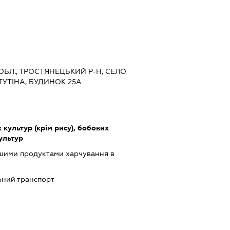
 ОБЛ., ТРОСТЯНЕЦЬКИЙ Р-Н, СЕЛО
ТУТІНА, БУДИНОК 25А
культур (крім рису), бобових
культур
ншими продуктами харчування в
ьний транспорт