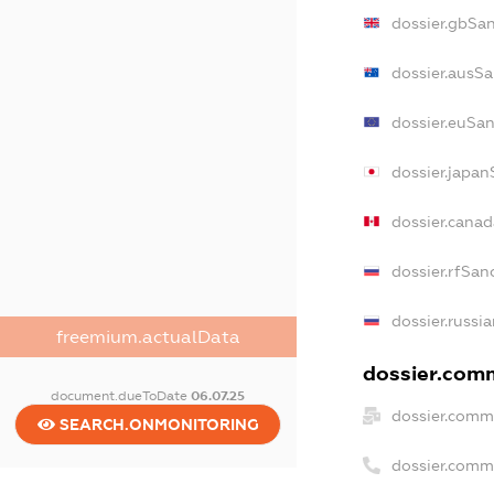
dossier.gbSa
dossier.ausS
dossier.euSa
dossier.japan
dossier.cana
dossier.rfSan
dossier.russi
freemium.actualData
dossier.comm
document.dueToDate
06.07.25
dossier.comm
SEARCH.ONMONITORING
dossier.comm