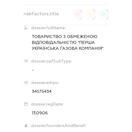
riskFactors.title
0
0
0
dossier.fullName:
ТОВАРИСТВО З ОБМЕЖЕНОЮ
ВІДПОВІДАЛЬНІСТЮ "ПЕРША
УКРАЇНСЬКА ГАЗОВА КОМПАНІЯ"
dossier.opfSubType:
-
dossier.edrpo:
34575434
dossier.regDate:
13.09.06
dossier.foundersAndBenef: