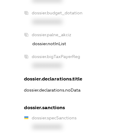
dossier.budget_dotation
XXXXXXXXXX
dossier.palne_akciz
dossier.notInList
dossier.bigTaxPayerReg
XXXXXXXXXX
dossier.declarations.title
dossier.declarations.noData
dossier.sanctions
dossier.specSanctions
XXXXXXXXXX