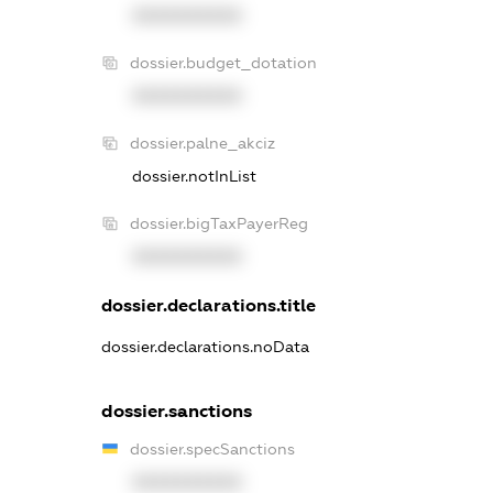
XXXXXXXXXX
dossier.budget_dotation
XXXXXXXXXX
dossier.palne_akciz
dossier.notInList
dossier.bigTaxPayerReg
XXXXXXXXXX
dossier.declarations.title
dossier.declarations.noData
dossier.sanctions
dossier.specSanctions
XXXXXXXXXX