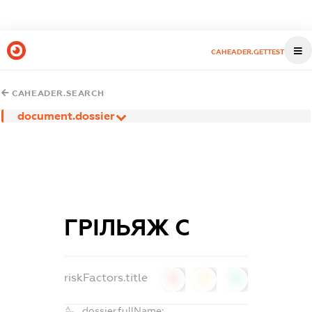
CAHEADER.GETTEST
CAHEADER.SEARCH
document.dossier
ГРІЛЬЯЖ С
riskFactors.title
0
0
0
dossier.fullName: