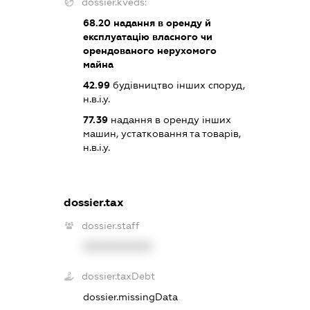
dossier.kveds:
68.20
надання в оренду й
експлуатацію власного чи
орендованого нерухомого
майна
42.99
будівництво інших споруд,
н.в.і.у.
77.39
надання в оренду інших
машин, устатковання та товарів,
н.в.і.у.
dossier.tax
dossier.staff
XXXXXXXXXX
dossier.taxDebt
dossier.missingData