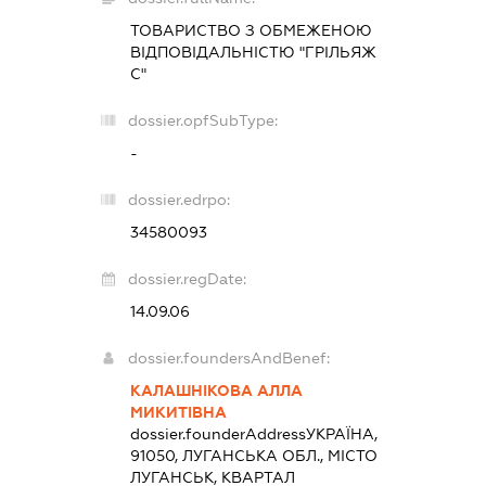
ТОВАРИСТВО З ОБМЕЖЕНОЮ
ВІДПОВІДАЛЬНІСТЮ "ГРІЛЬЯЖ
С"
dossier.opfSubType:
-
dossier.edrpo:
34580093
dossier.regDate:
14.09.06
dossier.foundersAndBenef:
КАЛАШНІКОВА АЛЛА
МИКИТІВНА
dossier.founderAddress
УКРАЇНА,
91050, ЛУГАНСЬКА ОБЛ., МІСТО
ЛУГАНСЬК, КВАРТАЛ