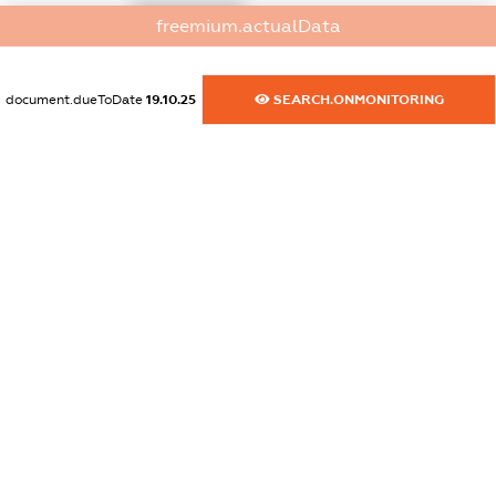
XXXXXXXXXX
freemium.actualData
dossier.commercial_info.phone
XXXXXXXXXX
document.dueToDate
19.10.25
SEARCH.ONMONITORING
dossier.commercial_info.fax
XXXXXXXXXX
dossier.commercial_info.email
XXXXXXXXXX
dossier.commercial_info.website
XXXXXXXXXX
dossier.commercial_info.activity
XXXXXXXXXX
freemium.exampleText_1