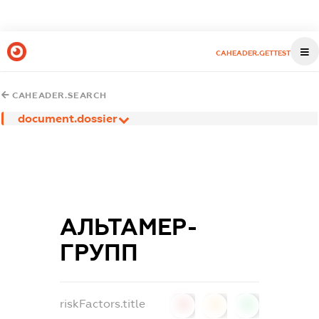
CAHEADER.GETTEST
CAHEADER.SEARCH
document.dossier
АЛЬТАМЕР-
ГРУПП
riskFactors.title
0
0
0