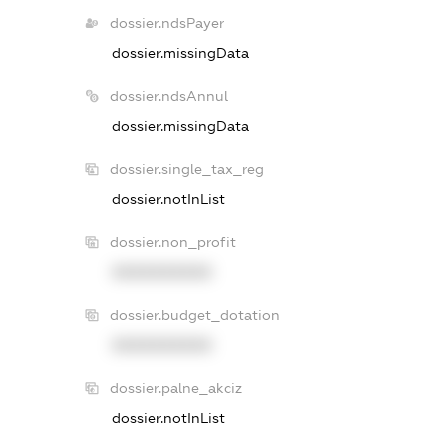
dossier.ndsPayer
dossier.missingData
dossier.ndsAnnul
dossier.missingData
dossier.single_tax_reg
dossier.notInList
dossier.non_profit
XXXXXXXXXX
dossier.budget_dotation
XXXXXXXXXX
dossier.palne_akciz
dossier.notInList