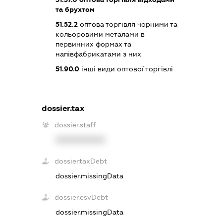
та брухтом
51.52.2
оптова торгівля чорними та
кольоровими металами в
первинних формах та
напівфабрикатами з них
51.90.0
інші види оптової торгівлі
dossier.tax
dossier.staff
XXXXXXXXXX
dossier.taxDebt
dossier.missingData
dossier.esvDebt
dossier.missingData