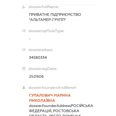
dossier.fullName:
ПРИВАТНЕ ПІДПРИЄМСТВО
"АЛЬТАМЕР-ГРУПП"
dossier.opfSubType:
-
dossier.edrpo:
34580334
dossier.regDate:
25.09.06
dossier.foundersAndBenef:
ГУПАЛОВИЧ МАРИНА
МИКОЛАЇВНА
dossier.founderAddress
РОСІЙСЬКА
ФЕДЕРАЦІЯ, РОСТОВСЬКА
ОБЛАСТЬ, МІСТО ДОНЕЦЬК,